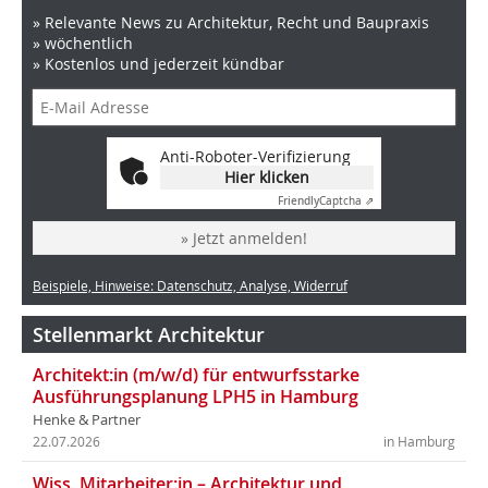
» Relevante News zu Architektur, Recht und Baupraxis
» wöchentlich
» Kostenlos und jederzeit kündbar
Anti-Roboter-Verifizierung
Hier klicken
Friendly
Captcha ⇗
» Jetzt anmelden!
Beispiele, Hinweise: Datenschutz, Analyse, Widerruf
Stellenmarkt Architektur
Architekt:in (m/w/d) für entwurfsstarke
Ausführungsplanung LPH5 in Hamburg
Henke & Partner
22.07.2026
in Hamburg
Wiss. Mitarbeiter:in – Architektur und