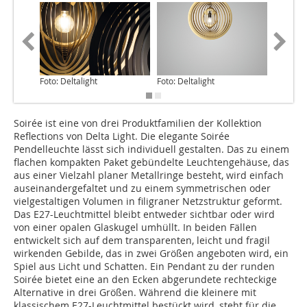
Foto: Deltalight
Foto: Deltalight
Foto: Del
Soirée ist eine von drei Produktfamilien der Kollektion
Reflections von Delta Light. Die elegante Soirée
Pendelleuchte lässt sich individuell gestalten. Das zu einem
flachen kompakten Paket gebündelte Leuchtengehäuse, das
aus einer Vielzahl planer Metallringe besteht, wird einfach
auseinandergefaltet und zu einem symmetrischen oder
vielgestaltigen Volumen in filigraner Netzstruktur geformt.
Das E27-Leuchtmittel bleibt entweder sichtbar oder wird
von einer opalen Glaskugel umhüllt. In beiden Fällen
entwickelt sich auf dem transparenten, leicht und fragil
wirkenden Gebilde, das in zwei Größen angeboten wird, ein
Spiel aus Licht und Schatten. Ein Pendant zu der runden
Soirée bietet eine an den Ecken abgerundete rechteckige
Alternative in drei Größen. Während die kleinere mit
klassischem E27-­Leuchtmittel bestückt wird, steht für die