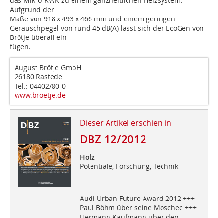
das Mikro-KWK zu einem ganzheitlichen Heizsystem.
Aufgrund der
Maße von 918 x 493 x 466 mm und einem geringen
Geräuschpegel von rund 45 dB(A) lässt sich der EcoGen von
Brötje überall ein-
fügen.
August Brötje GmbH
26180 Rastede
Tel.: 04402/80-0
www.broetje.de
Dieser Artikel erschien in
DBZ 12/2012
Holz
Potentiale, Forschung, Technik
Audi Urban Future Award 2012 +++
Paul Böhm über seine Moschee +++
Hermann Kaufmann über den