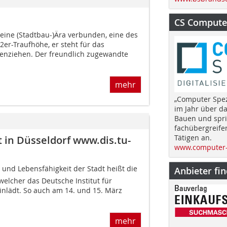
CS Computer
ine (Stadtbau-)Ära verbunden, eine des
2er-Traufhöhe, er steht für das
enziehen. Der freundlich zugewandte
mehr
„Computer Spez
im Jahr über d
Bauen und spri
fachübergreife
Tätigen an.
 in Düsseldorf www.dis.tu-
www.computer-
 und Lebensfähigkeit der Stadt heißt die
Anbieter fi
welcher das Deutsche Institut für
inlädt. So auch am 14. und 15. März
mehr