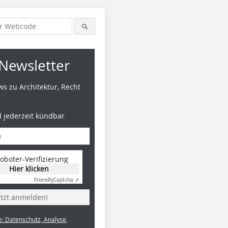
Newsletter
s zu Architektur, Recht
d jederzeit kündbar
oboter-Verifizierung
Hier klicken
Friendly
Captcha ⇗
etzt anmelden!
e: Datenschutz, Analyse,