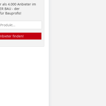
 als 4.000 Anbieter im
R BAU - der
ür Bauprofis!
nbieter finden!