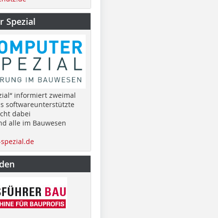
 Spezial
ial“ informiert zweimal
as softwareunterstützte
cht dabei
nd alle im Bauwesen
spezial.de
nden