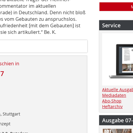
 Kommentator im aktuellen
erade) in Deutschland. Denn nicht bloß
les vom Gebauten zu anspruchslos.
Service
nzufriedenheit [mit dem Gebauten] ist
e sich artikuliert.“ Be. K.
schien in
17
Aktuelle Ausga
Mediadaten
Abo-Shop
Heftarchiv
 Stuttgart
Ausgabe 07
nzept