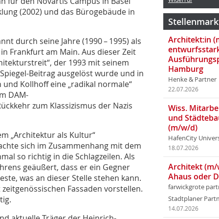
an für den Novartis Campus in Basel
klung (2002) und das Bürogebäude in
Stellenmark
Architekt:in 
nt durch seine Jahre (1990 – 1995) als
entwurfsstar
n Frankfurt am Main. Aus dieser Zeit
Ausführungsp
hitekturstreit“, der 1993 mit seinem
Hamburg
 Spiegel-Beitrag ausgelöst wurde und in
Henke & Partner
nd Kollhoff eine „radikal normale“
22.07.2026
dem DAM-
 Rückkehr zum Klassizismus der Nazis
Wiss. Mitarbei
und Städteba
(m/w/d)
 „Architektur als Kultur“
HafenCity Univer
brachte sich im Zusammenhang mit dem
18.07.2026
l so richtig in die Schlagzeilen. Als
Architekt (m/
ahrens geäußert, dass er ein Gegner
Ahaus oder 
este, was an dieser Stelle stehen kann.
farwickgrote par
 zeitgenössischen Fassaden vorstellen.
ig.
Stadtplaner Par
14.07.2026
 aktuelle Träger der Heinrich-