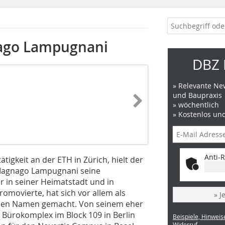
nago Lampugnani
DBZ 
» Relevante New
und Baupraxis
» wöchentlich
» Kostenlos un
Anti-R
tigkeit an der ETH in Zürich, hielt der
 Magnago Lampugnani seine
 in seiner Heimatstadt und in
romovierte, hat sich vor allem als
» J
inen Namen gemacht. Von seinem eher
Bürokomplex im Block 109 in Berlin
Beispiele, Hinweis
Widerruf