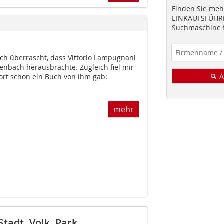
Finden Sie mehr
EINKAUFSFÜHRE
Suchmaschine f
ich überrascht, dass Vittorio Lampugnani
enbach herausbrachte. Zugleich fiel mir
A
dort schon ein Buch von ihm gab:
mehr
tadt. Volk. Park.