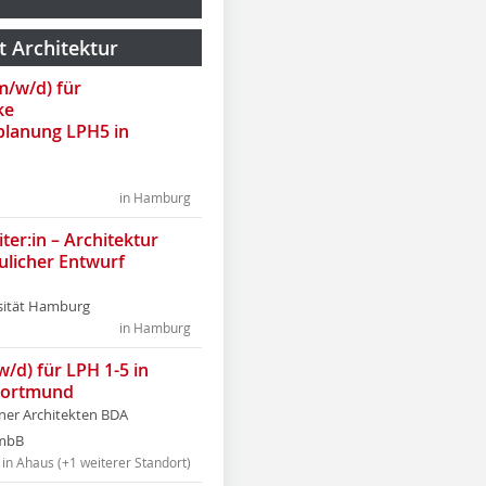
t Architektur
(m/w/d) für
ke
lanung LPH5 in
in Hamburg
ter:in – Architektur
ulicher Entwurf
sität Hamburg
in Hamburg
w/d) für LPH 1-5 in
Dortmund
tner Architekten BDA
tmbB
in Ahaus (+1 weiterer Standort)