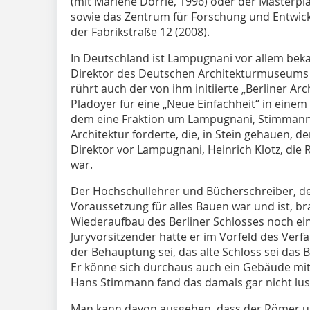
(mit Marlene Dörrie, 1996) oder der Masterpl
sowie das Zentrum für Forschung und Entwic
der Fabrikstraße 12 (2008).
In Deutschland ist Lampugnani vor allem bekan
Direktor des Deutschen Architekturmuseums i
rührt auch der von ihm initiierte „Berliner Arc
Plädoyer für eine „Neue Einfachheit“ in einem
dem eine Fraktion um Lampugnani, Stimmann u
Architektur forderte, die, in Stein gehauen, 
Direktor vor Lampugnani, Heinrich Klotz, die
war.
Der Hochschullehrer und Bücherschreiber, dem
Voraussetzung für alles Bauen war und ist, 
Wiederaufbau des Berliner Schlosses noch einma
Juryvorsitzender hatte er im Vorfeld des Verf
der Behauptung sei, das alte Schloss sei das B
Er könne sich durchaus auch ein Gebäude mit
Hans Stimmann fand das damals gar nicht lust
Man kann davon ausgehen, dass der Römer und