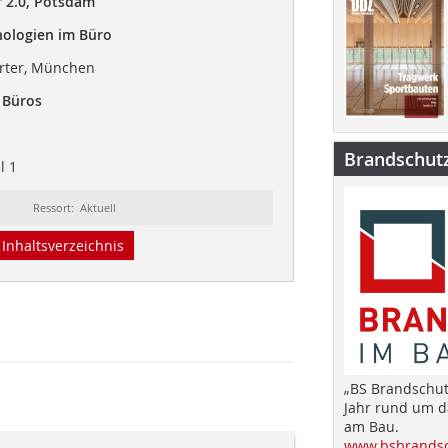
r 2.0, Potsdam
nologien im Büro
rter, München
 Büros
Brandschut
l 1
Ressort: Aktuell
Inhaltsverzeichnis
„BS Brandschut
Jahr rund um 
am Bau.
www.bsbrandsc