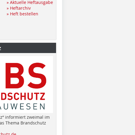
» Aktuelle Heftausgabe
» Heftarchiv
» Heft bestellen
z
z“ informiert zweimal im
das Thema Brandschutz
hutz.de