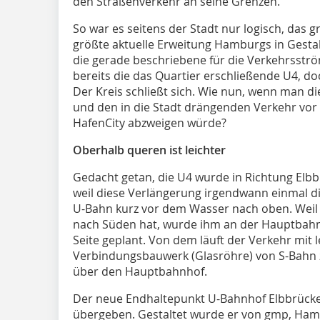
den Straßenverkehr an seine Grenzen.
So war es seitens der Stadt nur logisch, das 
größte aktuelle Erweitung Hamburgs in Gestal
die gerade beschriebene für die Verkehrsströ
bereits die das Quartier erschließende U4, d
Der Kreis schließt sich. Wie nun, wenn man d
und den in die Stadt drängenden Verkehr vor
HafenCity abzweigen würde?
Oberhalb queren ist leichter
Gedacht getan, die U4 wurde in Richtung Elb
weil diese Verlängerung irgendwann einmal d
U-Bahn kurz vor dem Wasser nach oben. Weil
nach Süden hat, wurde ihm an der Hauptbahnt
Seite geplant. Von dem läuft der Verkehr mit 
Verbindungsbauwerk (Glasröhre) von S-Bahn 
über den Hauptbahnhof.
Der neue Endhaltepunkt U-Bahnhof Elbbrücke
übergeben. Gestaltet wurde er von gmp, Ham