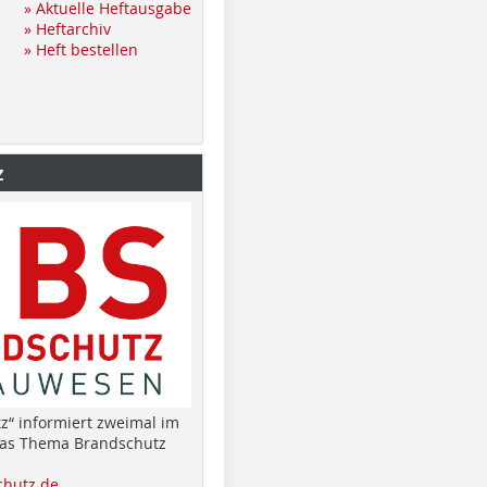
» Aktuelle Heftausgabe
» Heftarchiv
» Heft bestellen
z
z“ informiert zweimal im
das Thema Brandschutz
hutz.de