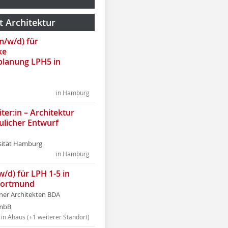
t Architektur
(m/w/d) für
ke
lanung LPH5 in
in Hamburg
ter:in – Architektur
ulicher Entwurf
sität Hamburg
in Hamburg
w/d) für LPH 1-5 in
Dortmund
tner Architekten BDA
tmbB
in Ahaus (+1 weiterer Standort)