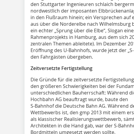
den Stuttgarter Ingenieuren schlaich bergerm
nordwestlich der imposanten Elbbrückenanlage
in den Flußraum hinein; ein Versprechen auf e
aus über die Norderelbe nach Wilhelmsburg b
ein echter „Sprung über die Elbe“, Slogan ein
Rahmenprojekts in Hamburg, aus dem sich 201
zentralen Themen ableitete). Im Dezember 201
Eröffnung des U-Bahnhofs, wurde jetzt der „S-
den Fahrgästen übergeben.
Zeitversetzte Fertigstellung
Die Gründe für die zeitversetzte Fertigstellung 
den größeren Schwierigkeiten bei der Fundam
unterschiedlichen Bauherrschaft: Während d
Hochbahn AG beauftragt wurde, baute den
S-Bahnhof die Deutsche Bahn AG. Während de
Wettbewerbs ist, den gmp 2013 mit einem erst
als klassischer Realisierungswettbewerb, säm
Architekten in die Hand gab, war der S-Bahnh
Bordmitteln umgesetzt werden sollte.