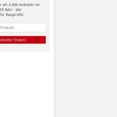
 als 4.000 Anbieter im
R BAU - der
ür Bauprofis!
nbieter finden!