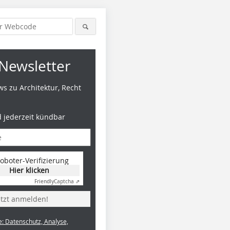
Newsletter
s zu Architektur, Recht
d jederzeit kündbar
oboter-Verifizierung
Hier klicken
Friendly
Captcha ⇗
etzt anmelden!
e: Datenschutz, Analyse,