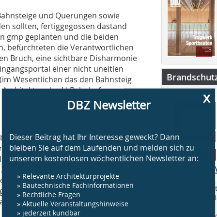
Bahnsteige und Querungen sowie
en sollten, fertiggegossen dastand
von gmp geplanten und die beiden
 befürchteten die Verantwortlichen
en Bruch, eine sichtbare Disharmonie
ingangsportal einer nicht uneitlen
Brandschut
s (im Wesentlichen das den Bahnsteig
 Architekten des U-Bahnhofs
x
DBZ Newsletter
Dieser Beitrag hat Ihr Interesse geweckt? Dann
obtes und vielgelobtes Entwurfskonzept
bleiben Sie auf dem Laufenden und melden sich zu
Anwendung zu bringen. Was dann aber
unserem kostenlosen wöchentlichen Newsletter an:
ch behielt die Bahn als selbst
Zügel in der Hand. Und: Durch die
» Relevante Architekturprojekte
achgeometrie so angepasst werden,
» Bautechnische Fachinformationen
„BS Brandschut
gebene Scheitelhöhe einhalten
» Rechtliche Fragen
Jahr rund um 
» Aktuelle Veranstaltungshinweise
das Dach des S-Bahnhofs 1,2 m
am Bau.
» jederzeit kündbar
www.bsbrandsc