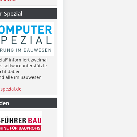
 Spezial
ial“ informiert zweimal
as softwareunterstützte
cht dabei
nd alle im Bauwesen
spezial.de
nden