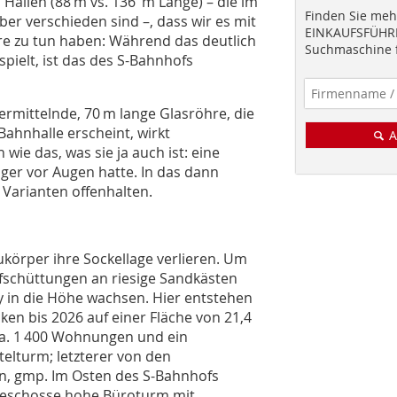
Hallen (88 m vs. 136 m Länge) – die im
Finden Sie mehr
aber verschieden sind –, dass wir es mit
EINKAUFSFÜHRE
e zu tun haben: Während das deutlich
Suchmaschine f
pielt, ist das des S-Bahnhofs
rmittelnde, 70 m lange Glasröhre, die
Bahnhalle erscheint, wirkt
A
ie das, was sie ja auch ist: eine
lager vor Augen hatte. In das dann
Varianten offenhalten.
körper ihre Sockellage verlieren. Um
ufschüttungen an riesige Sandkästen
ty in die Höhe wachsen. Hier entstehen
en bis 2026 auf einer Fläche von 21,4
ca. 1 400 Wohnungen und ein
elturm; letzterer von den
n, gmp. Im Osten des S-Bahnhofs
Geschosse hohe Büroturm mit