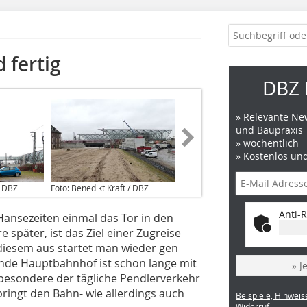
 fertig
DBZ 
» Relevante New
und Baupraxis
» wöchentlich
» Kostenlos un
/ DBZ
Foto: Benedikt Kraft / DBZ
Anti-R
ansezeiten einmal das Tor in den
 später, ist das Ziel einer Zugreise
iesem aus startet man wieder gen
nde Hauptbahnhof ist schon lange mit
» J
esondere der tägliche Pendlerverkehr
ingt den Bahn- wie allerdings auch
Beispiele, Hinweis
Widerruf