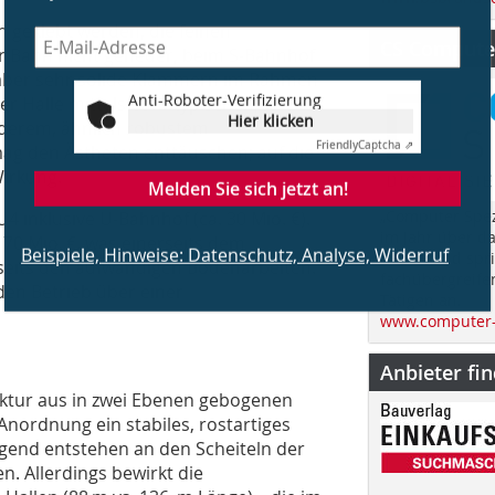
 geklebt werden, die feinen
CS Computer
r Bahn nicht geheuer, beim S-Bahnhof
 aber sehr solide Klammern im Rahmen
Anti-Roboter-Verifizierung
er Halle mittels bahntypischen,
Hier klicken
nderem, ähnlich ­robustem
Friendly
Captcha ⇗
g den Ästheten enttäuschen; auf die
Wirkung.
Melden Sie sich jetzt an!
„Computer Spez
4 inklusive U-Bahnhof (ca. 30 Mio. €).
im Jahr über d
70 Mio. €, was einerseits dem
Beispiele, Hinweise: Datenschutz, Analyse, Widerruf
Bauen und spri
seits den aufwändigen Bodenarbeiten.
fachübergreife
en Betrieb über einer
Tätigen an.
www.computer-
Anbieter fi
uktur aus in zwei Ebenen gebogenen
nordnung ein stabiles, rostartiges
end entstehen an den Scheiteln der
n. Allerdings bewirkt die