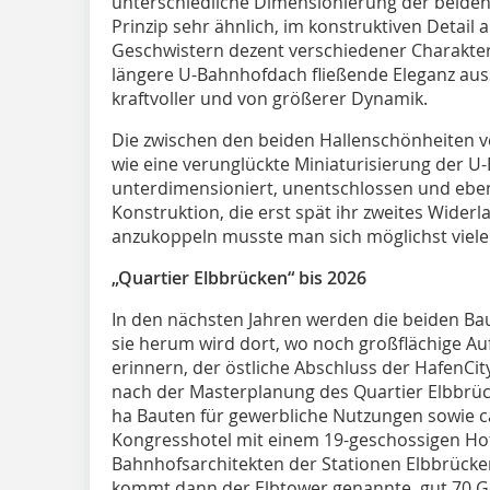
unterschiedliche Dimensionierung der beiden 
Prinzip sehr ähnlich, im konstruktiven Detail 
Geschwistern dezent verschiedener Charakter
längere U-Bahnhofdach fließende Eleganz auss
kraftvoller und von größerer Dynamik.
Die zwischen den beiden Hallenschönheiten ve
wie eine verunglückte Miniaturisierung der U-
unterdimensioniert, unentschlossen und eben w
Kons­truktion, die erst spät ihr zweites Wider
anzukoppeln musste man sich möglichst viele 
„Quartier Elbbrücken“ bis 2026
In den nächsten Jahren werden die beiden Bau
sie herum wird dort, wo noch großflächige A
erinnern, der östliche Abschluss der HafenCi
nach der Masterplanung des Quartier Elbbrück
ha Bauten für gewerbliche Nutzungen sowie 
Kongresshotel mit einem 19-geschossigen Hot
Bahnhofsarchitekten der Stationen Elbbrücke
kommt dann der Elbtower genannte, gut 70 