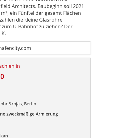
ield Architects. Baubeginn soll 2021
 m², ein Fünftel der gesamt Flächen
zahlen die kleine Glasröhre
f zum U-Bahnhof zu ziehen? Der
 K.
hafencity.com
schien in
20
rohn&rojas, Berlin
ine zweckmäßige Armierung
rkan