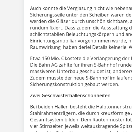
Auch konnte die Verglasung nicht wie nebenan
Sicherungsseile unter den Scheiben waren de
werden die Gläser durch unschön sichtbare,
rundum fixiert. Dass zudem die Ausstattung d
schlichtstabilen ­Beleuchtungskörpern und a
Einrichtungsmobiliar vorgenommen wurde, ma
Raumwirkung haben derlei Details keinerlei ­
Etwa 150 Mio. € kostete die Verlängerung der U
Die Bahn AG zahlte für ihren S-Bahnhof runde 
massiveren Unterbau geschuldet ist, anderer
Zudem musste der neue S-Bahnhof im laufend
Sicherungskonstruktion gebaut werden.
Zwei Geschwisterhallenschönheiten
Bei beiden Hallen besteht die Halbtonnenstr
Stahlrahmenträgern, die durch kreuzförmige A
Gesamtsystem bilden. Dem Rautenmuster folg
vier Stirnseiten jeweils weitauskragende Spitze