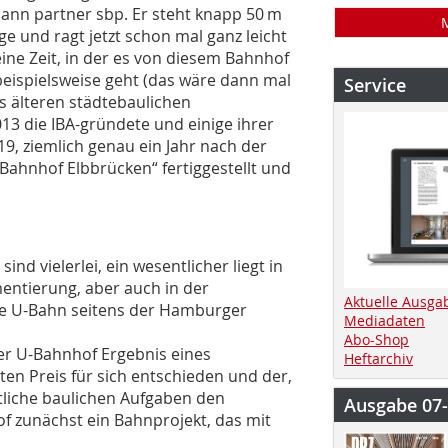
ann partner sbp. Er steht knapp 50 m
 und ragt jetzt schon mal ganz leicht
ine Zeit, in der es von diesem Bahnhof
eispielsweise geht (das wäre dann mal
Service
es älteren städtebaulichen
3 die IBA-gründete und einige ihrer
9, ziemlich genau ein Jahr nach der
Bahnhof Elbbrücken“ fertiggestellt und
sind vielerlei, ein wesentlicher liegt in
entierung, aber auch in der
Aktuelle Ausga
ie U-Bahn seitens der Hamburger
Mediadaten
Abo-Shop
r U-Bahnhof Ergebnis eines
Heftarchiv
en Preis für sich entschieden und der,
tliche baulichen Aufgaben den
Ausgabe 07
of zunächst ein Bahnprojekt, das mit