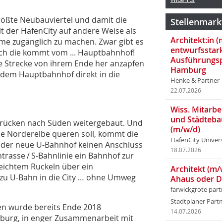
größte Neubauviertel und damit die
Stellenmark
t der HafenCity auf andere Weise als
Architekt:in 
me zugänglich zu machen. Zwar gibt es
entwurfsstar
och die kommt vom ... Hauptbahnhof!
Ausführungsp
ie Strecke von ihrem Ende her anzapfen
Hamburg
 dem Hauptbahnhof direkt in die
Henke & Partner
22.07.2026
Wiss. Mitarbei
und Städteba
brücken nach Süden weitergebaut. Und
(m/w/d)
ie Norderelbe queren soll, kommt die
HafenCity Univer
 der neue U-Bahnhof keinen Anschluss
18.07.2026
rasse / S-Bahnlinie ein Bahnhof zur
leichtem Ruckeln über ein
Architekt (m/
zu U-Bahn in die City … ohne Umweg
Ahaus oder 
farwickgrote par
Stadtplaner Par
n wurde bereits Ende 2018
14.07.2026
burg, in enger Zusammenarbeit mit