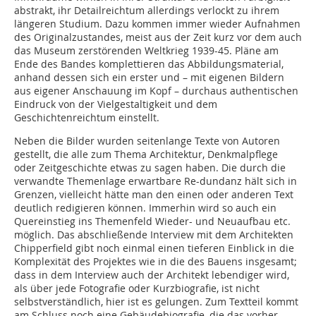
abstrakt, ihr Detailreichtum allerdings verlockt zu ihrem
längeren Studium. Dazu kommen immer wieder Aufnahmen
des Originalzustandes, meist aus der Zeit kurz vor dem auch
das Museum zerstörenden Weltkrieg 1939-45. Pläne am
Ende des Bandes komplettieren das Abbildungsmaterial,
anhand dessen sich ein erster und – mit eigenen Bildern
aus eigener Anschauung im Kopf – durchaus authentischen
Eindruck von der Vielgestaltigkeit und dem
Geschichtenreichtum einstellt.
Neben die Bilder wurden seitenlange Texte von Autoren
gestellt, die alle zum Thema Architektur, Denkmalpflege
oder Zeitgeschichte etwas zu sagen haben. Die durch die
verwandte Themenlage erwartbare Re-dundanz hält sich in
Grenzen, vielleicht hätte man den einen oder anderen Text
deutlich redigieren können. Immerhin wird so auch ein
Quereinstieg ins Themenfeld Wieder- und Neuaufbau etc.
möglich. Das abschließende Interview mit dem Architekten
Chipperfield gibt noch einmal einen tieferen Einblick in die
Komplexität des Projektes wie in die des Bauens insgesamt;
dass in dem Interview auch der Architekt lebendiger wird,
als über jede Fotografie oder Kurzbiografie, ist nicht
selbstverständlich, hier ist es gelungen. Zum Textteil kommt
am Schluss noch eine Gebäudebiografie, die das vorher