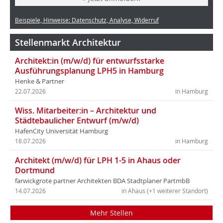
Beispiele, Hinweise: Datenschutz, Analyse, Widerruf
Stellenmarkt Architektur
Architekt:in (m/w/d) für entwurfsstarke
Ausführungsplanung LPH5 in Hamburg
Henke & Partner
22.07.2026
in Hamburg
Wiss. Mitarbeiter:in – Architektur und
Städtebaulicher Entwurf (m/w/d)
HafenCity Universität Hamburg
18.07.2026
in Hamburg
Architekt (m/w/d) für LPH 1-5 in Ahaus oder
Dortmund
farwickgrote partner Architekten BDA Stadtplaner PartmbB
14.07.2026
in Ahaus (+1 weiterer Standort)
Mehr Stellen