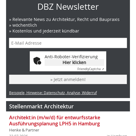
DBZ Newsletter
» Relevante News zu Architektur, Recht und Baupraxis
» wöchentlich
» Kostenlos und jederzeit kündbar
Anti-Roboter-Verifizierung
Hier klicken
Friendly
Captcha ⇗
» Jetzt anmelden!
Beispiele, Hinweise: Datenschutz, Analyse, Widerruf
Stellenmarkt Architektur
Architekt:in (m/w/d) für entwurfsstarke
Ausführungsplanung LPH5 in Hamburg
Henke & Partner