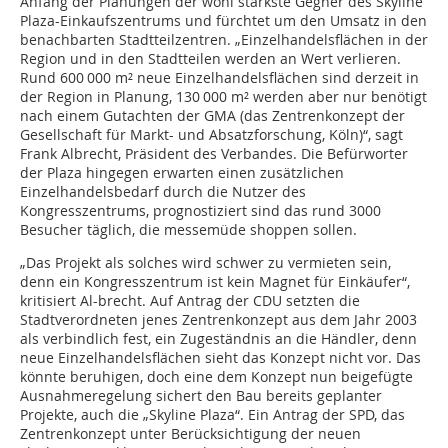
Anfang der Planungen der wohl stärkste Gegner des Skyline
Plaza-Einkaufszentrums und fürchtet um den Umsatz in den
benachbarten Stadtteilzentren. „Einzelhandelsflächen in der
Region und in den Stadtteilen werden an Wert verlieren.
Rund 600 000 m² neue Einzelhandelsflächen sind derzeit in
der Region in Planung, 130 000 m² werden aber nur benötigt
nach einem Gutachten der GMA (das Zentrenkonzept der
Gesellschaft für Markt- und Absatzforschung, Köln)“, sagt
Frank Albrecht, Präsident des Verbandes. Die Befürworter
der Plaza hingegen erwarten einen zusätzlichen
Einzelhandelsbedarf durch die Nutzer des
Kongresszentrums, prognostiziert sind das rund 3000
Besucher täglich, die messemüde shoppen sollen.
„Das Projekt als solches wird schwer zu vermieten sein,
denn ein Kongresszentrum ist kein Magnet für Einkäufer“,
kritisiert Al-brecht. Auf Antrag der CDU setzten die
Stadtverordneten jenes Zentrenkonzept aus dem Jahr 2003
als verbindlich fest, ein Zugeständnis an die Händler, denn
neue Einzelhandelsflächen sieht das Konzept nicht vor. Das
könnte beruhigen, doch eine dem Konzept nun beigefügte
Ausnahmeregelung sichert den Bau bereits geplanter
Projekte, auch die „Skyline Plaza“. Ein Antrag der SPD, das
Zentrenkonzept unter Berücksichtigung der neuen