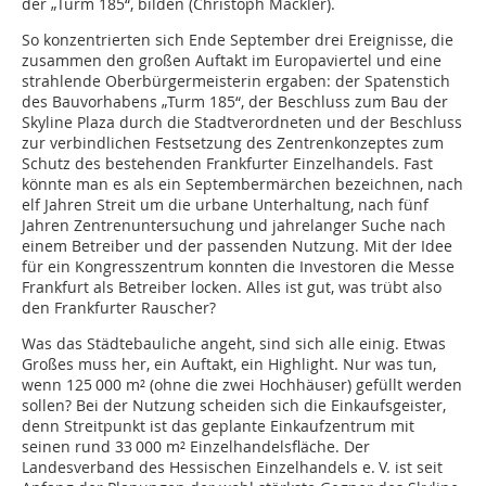
der „Turm 185“, bilden (Christoph Mäckler).
So konzentrierten sich Ende September drei Ereignisse, die
zusammen den großen Auftakt im Europaviertel und eine
strahlende Oberbürgermeisterin ergaben: der Spatenstich
des Bauvorhabens „Turm 185“, der Beschluss zum Bau der
Skyline Plaza durch die Stadtverordneten und der Beschluss
zur verbindlichen Festsetzung des Zentrenkonzeptes zum
Schutz des bestehenden Frankfurter Einzelhandels. Fast
könnte man es als ein Septembermärchen bezeichnen, nach
elf Jahren Streit um die urbane Unterhaltung, nach fünf
Jahren Zentrenuntersuchung und jahrelanger Suche nach
einem Betreiber und der passenden Nutzung. Mit der Idee
für ein Kongresszentrum konnten die Investoren die Messe
Frankfurt als Betreiber locken. Alles ist gut, was trübt also
den Frankfurter Rauscher?
Was das Städtebauliche angeht, sind sich alle einig. Etwas
Großes muss her, ein Auftakt, ein Highlight. Nur was tun,
wenn 125 000 m² (ohne die zwei Hochhäuser) gefüllt werden
sollen? Bei der Nutzung scheiden sich die Einkaufsgeister,
denn Streitpunkt ist das geplante Einkaufzentrum mit
seinen rund 33 000 m² Einzelhandelsfläche. Der
Landesverband des Hessischen Einzelhandels e. V. ist seit