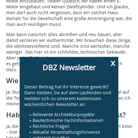
Motor einzubauen. Totaler Quatsch, wir haben einen E-
Motor eingebaut und keinen Zwölfzylinder. Und ich glaube,
man darf auch nicht vergessen, dass ein solches Haus
damals für die Gesellschaft eine große Anstrengung war, die
man auch würdigen muss!
Man kann natürlich alles abreißen und neu bauen, aber
damit verlieren wir Authentizität. Wir brauchen diese Dinge,
die identitätsstiftend sind. Manche sind wertvoller, manche
weniger. Das hier ist ein schlichtes, technisches Gebäude.
Aber jeder Berliner kennt es,
x
es gehört zur Lebenszeit vieler, vieler Menschen einfach
DBZ Newsletter
dazu.
Wie die Kirchen?
Dieser Beitrag hat Ihr Interesse geweckt?
Ja. Nur viel pragmatischer. Sie müssen hier einfach mal auf
Dann bleiben Sie auf dem Laufenden und
die Toilette gehen … Spätestens dann verstehen Sie, was ich
melden sich zu unserem kostenlosen
meine.
wöchentlichen Newsletter an:
Haben die Kosten am Ende gepasst?
» Relevante Architekturprojekte
» Bautechnische Fachinformationen
» Rechtliche Fragen
Ja, die haben gepasst. Auch weil – das ist vielleicht jetzt böse
» Aktuelle Veranstaltungshinweise
– hier keine Behörde involviert war. Dann geht alles
» jederzeit kündbar
tatsächlich viel leichter.