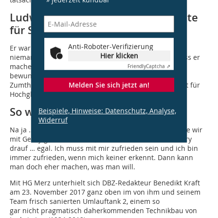
Ludwig Leo. Was ist der Mann heute
für Sie?
Anti-Roboter-Verifizierung
Er war mir immer schon sehr wichtig. Er hat sich um
Hier klicken
niemandes Meinung gekümmert. Ihm war wichtig, dass er
machen konnte, was er meinte, was richtig war. Ich
Friendly
Captcha ⇗
bewundere seine Konsequenz, die ich auch bei Peter
Melden Sie sich jetzt an!
Zumthor bewundere. Allerdings war Leo kein Architekt für
Hochglanzblätter, das hat ihn nicht interessiert.
So wie Sie?
Beispiele, Hinweise: Datenschutz, Analyse,
Widerruf
Na ja … Nehmen Sie die Barenboim-Said Akademie, die wir
mit Gehry gemacht haben, da steht überall Frank Gehry
drauf … egal. Ich muss mit mir zufrieden sein und ich bin
immer zufrieden, wenn mich keiner erkennt. Dann kann
man doch eher machen, was man will.
Mit HG Merz unterhielt sich DBZ-Redakteur Benedikt Kraft
am 23. November 2017 ganz oben im von ihm und seinem
Team frisch sanierten Umlauftank 2, einem so
gar nicht pragmatisch daherkommenden Technikbau von