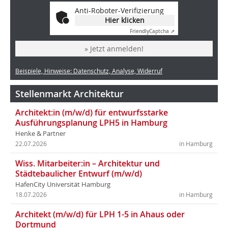
Anti-Roboter-Verifizierung
Hier klicken
Friendly
Captcha ⇗
» Jetzt anmelden!
Beispiele, Hinweise: Datenschutz, Analyse, Widerruf
Stellenmarkt Architektur
Architekt:in (m/w/d) für entwurfsstarke
Ausführungsplanung LPH5 in Hamburg
Henke & Partner
22.07.2026
in Hamburg
Wiss. Mitarbeiter:in – Architektur und
Städtebaulicher Entwurf (m/w/d)
HafenCity Universität Hamburg
18.07.2026
in Hamburg
Architekt (m/w/d) für LPH 1-5 in Ahaus oder
Dortmund