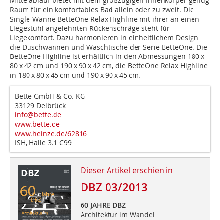
Mittelablauf bietet mit dem groß­zügigen Innenkörper genug
Raum für ein komfortables Bad allein oder zu zweit. Die
Single-Wanne BetteOne Relax Highline mit ihrer an einen
Liegestuhl angelehnten Rückenschräge steht für
Liegekomfort. Dazu harmonieren in einheitlichem Design
die Duschwannen und Waschtische der Serie BetteOne. Die
BetteOne Highline ist erhältlich in den Abmessungen 180 x
80 x 42 cm und 190 x 90 x 42 cm, die BetteOne Relax Highline
in 180 x 80 x 45 cm und 190 x 90 x 45 cm.
Bette GmbH & Co. KG
33129 Delbrück
info@bette.de
www.bette.de
www.heinze.de/62816
ISH, Halle 3.1 C99
Dieser Artikel erschien in
DBZ 03/2013
60 JAHRE DBZ
Architektur im Wandel