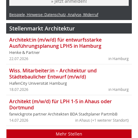
» Jetzt anmelden!
Beispiele, Hinweise: Datenschutz, Analyse, Widerruf
Stellenmarkt Architektur
Architekt:in (m/w/d) für entwurfsstarke
Ausführungsplanung LPH5 in Hamburg
Henke & Partner
22.07.2026
in Hamburg
Wiss. Mitarbeiter:in – Architektur und
Städtebaulicher Entwurf (m/w/d)
HafenCity Universität Hamburg
18.07.2026
in Hamburg
Architekt (m/w/d) für LPH 1-5 in Ahaus oder
Dortmund
farwickgrote partner Architekten BDA Stadtplaner PartmbB
14.07.2026
in Ahaus (+1 weiterer Standort)
Mehr Stellen