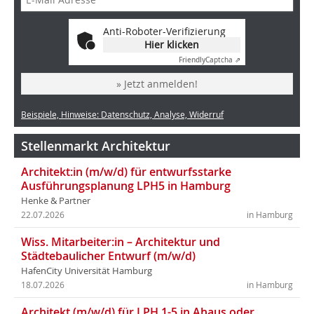
Anti-Roboter-Verifizierung
Hier klicken
Friendly
Captcha ⇗
» Jetzt anmelden!
Beispiele, Hinweise: Datenschutz, Analyse, Widerruf
Stellenmarkt Architektur
Architekt:in (m/w/d) für entwurfsstarke
Ausführungsplanung LPH5 in Hamburg
Henke & Partner
22.07.2026
in Hamburg
Wiss. Mitarbeiter:in – Architektur und
Städtebaulicher Entwurf (m/w/d)
HafenCity Universität Hamburg
18.07.2026
in Hamburg
Architekt (m/w/d) für LPH 1-5 in Ahaus oder