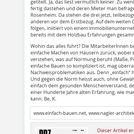
getitelt. Ja, das liest vermutlich keiner. Zu wen
fertig dastehen und deren Mieter man befrage
Rosenheim. Da stehen die drei jetzt, teilbezo
anderen vor dem Erstbezug. Auf dem weiten G
folgen, iniitiert von einem Immobilienuntern
bereits mit dem Holzbau Erfahrungen gesamme
Wohin das alles führt? Die MitarbeiterInnen b
einfache Machen von Häusern zurück, wobei s
verstehen, was auf Normung beruht (Maße, Pro
einfache Bauen so kompliziert ist, mag überr
Nachweisproblematiken aus. Denn „einfach“ h
Und gegen die Norm heisst auch, ohne Gewähr
einfach dem gesunden Menschenverstand, der 
einer Hunderte Jahre alten Erfahrung, wie 
kann. Be. K.
www.einfach-bauen.net, www.nagler-archite
Dieser Artikel er