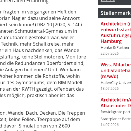
Jahren alten Erfahrung.
Wir fragten im vergangenen Heft den
Stellenmark
orian Nagler dazu und seine Antwort
Architekt:in 
ert sein könne! (DBZ 10|2020, S. 14f.)
entwurfsstar
ichneten Schmuttertal-Gymnasium in
Ausführungsp
 Zumutbaren gestoßen war, wie er
Hamburg
 Technik, mehr Schaltkreise, mehr
Henke & Partner
ber ein Haus nachdenken, das Wände
22.07.2026
gslüftung, keine Stellmotoren, Monitore
 und die Redundanzen überfordert sind,
Wiss. Mitarbei
die Anlagen bedienen? Und: Wer kann
und Städteba
 Woher kommen die Rohstoffe, wohin
(m/w/d)
ktur des Gymnasiums, dem BIM Modell
HafenCity Univer
 an der RWTH gezeigt, offenbart das
18.07.2026
es möglich, praktisch aber ist das
Architekt (m/
Ahaus oder 
farwickgrote par
eton. Wände, Dach, Decken. Die Treppen
keit, keine Folien. Teerpappe auf dem
Stadtplaner Par
nd davor: Simulationen von 2 600
14.07.2026