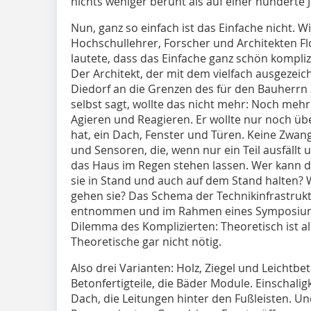
nichts weniger beruht als auf einer hunderte 
Nun, ganz so einfach ist das Einfache nicht. 
Hochschullehrer, Forscher und Architekten Fl
lautete, dass das Einfache ganz schön komplizi
Der Architekt, der mit dem vielfach ausgeze
Diedorf an die Grenzen des für den Bauherrn
selbst sagt, wollte das nicht mehr: Noch mehr
Agieren und Reagieren. Er wollte nur noch ü
hat, ein Dach, Fenster und Türen. Keine Zwan
und Sensoren, die, wenn nur ein Teil ausfällt
das Haus im Regen stehen lassen. Wer kann 
sie in Stand und auch auf dem Stand halten?
gehen sie? Das Schema der Technikinfrastru
entnommen und im Rahmen eines Symposiums
Dilemma des Komplizierten: Theoretisch ist all
Theoretische gar nicht nötig.
Also drei Varianten: Holz, Ziegel und Leichtb
Betonfertigteile, die Bäder Module. Einschalig
Dach, die Leitungen hinter den Fußleisten. U