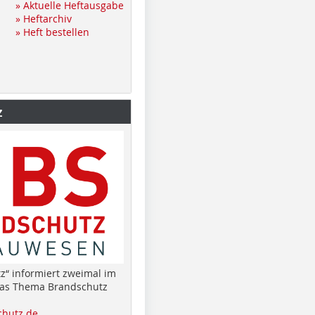
» Aktuelle Heftausgabe
» Heftarchiv
» Heft bestellen
z
z“ informiert zweimal im
das Thema Brandschutz
hutz.de