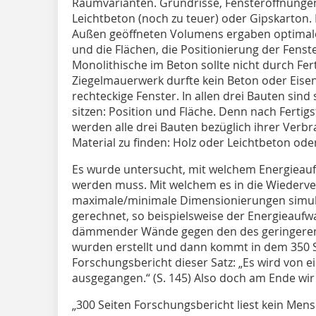
Raumvarianten. Grundrisse, Fensteröffnungen
Leichtbeton (noch zu teuer) oder Gipskarton.
Außen geöffneten Volumens ergaben optimal
und die Flächen, die Positionierung der Fenst
Monolithische im Beton sollte nicht durch Fer
Ziegelmauerwerk durfte kein Beton oder Eise
rechteckige Fenster. In allen drei Bauten sind 
sitzen: Position und Fläche. Denn nach Ferti
werden alle drei Bauten bezüglich ihrer Verb
Material zu finden: Holz oder Leichtbeton ode
Es wurde untersucht, mit welchem Energieaufw
werden muss. Mit welchem es in die Wiederve
maximale/minimale Dimensionierungen simul
gerechnet, so beispielsweise der Energieaufw
dämmender Wände gegen den des geringeren
wurden erstellt und dann kommt in dem 350 
Forschungsbericht dieser Satz: „Es wird von e
ausgegangen.“ (S. 145) Also doch am Ende wi
„300 Seiten Forschungsbericht liest kein Mens