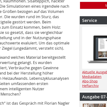
, Raumhöhen. Sisalteppich, nackter
 Die Simulationen eines irgendwie nach
e Größen bezogen auf das Volumen
er. Die wurden rund im Sturz, das
Service
tigteile gestört werden. Beim
n zum Einsatz kommen, beim Holz:
sie so gesetzt, dass sie vergleichbar
gstellung und in der Nutzungsphase
rauchswerte evaluiert. Um das optimale
r Ziegel (ungedämmt, versteht sich).
and welches Material bereitgestellt
rwertung gelangt. Es wurden
iert, Verbräuche gegen Gewinne
Aktuelle Ausga
and bei der Herstellung höher
Mediadaten
 Heizaufwands. Lebenszyklusanalysen
Abo-Shop
Seiten umfassenden ersten
Heftarchiv
inem intelligenten Nutzer
r Menschen?
Ausgabe 07
ch“ ist das Gespräch mit Florian Nagler