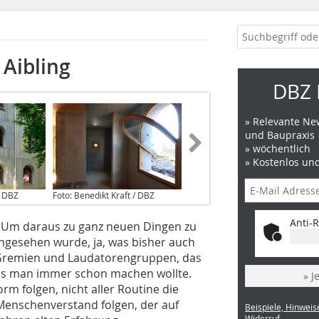
 Aibling
DBZ 
» Relevante New
und Baupraxis
» wöchentlich
» Kostenlos un
/ DBZ
Foto: Benedikt Kraft / DBZ
Anti-R
. Um daraus zu ganz neuen Dingen zu
angesehen wurde, ja, was bisher auch
 Gremien und Laudatorengruppen, das
as man immer schon machen wollte.
» J
orm folgen, nicht aller Routine die
Menschenverstand folgen, der auf
Beispiele, Hinweis
Widerruf