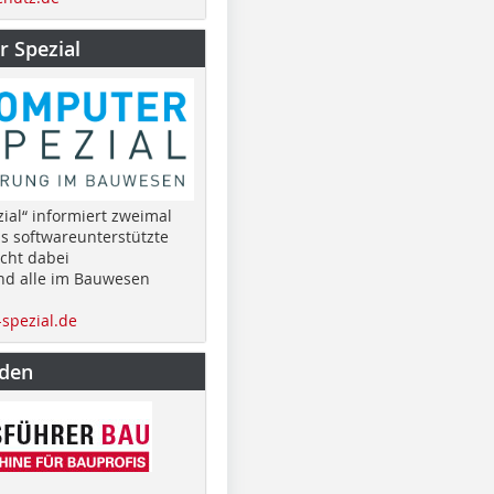
 Spezial
ial“ informiert zweimal
as softwareunterstützte
cht dabei
nd alle im Bauwesen
spezial.de
nden