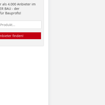
 als 4.000 Anbieter im
R BAU - der
ür Bauprofis!
nbieter finden!