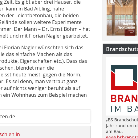
ig Zeit. Es gibt aber drei Häuser, die
n kann in Bad Aibling, nahe
gen der Leichtbetonbau, die beiden
elände sollen weitere Experimente
ehmer. Der Mann – Dr. Ernst Böhm – hat
lt und mit Florian Nagler gearbeitet.
ei Florian Nagler wünschten sich das
Brandschut
ie das einfache Machen als das
dukte, Eigenschaften etc.). Dass das
aschen, blendet man die
eisst heute meist: gegen die Norm.
. Es sei denn, man vertraut ganz
auf nichts weniger beruht als auf
man ein Wohnhaus zum Beispiel machen
kten.de
„BS Brandschut
Jahr rund um 
am Bau.
schien in
www.bsbrandsc