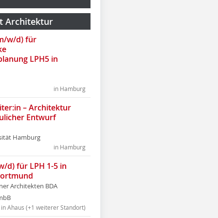
t Architektur
(m/w/d) für
ke
lanung LPH5 in
in Hamburg
ter:in – Architektur
ulicher Entwurf
sität Hamburg
in Hamburg
w/d) für LPH 1-5 in
Dortmund
tner Architekten BDA
tmbB
in Ahaus (+1 weiterer Standort)