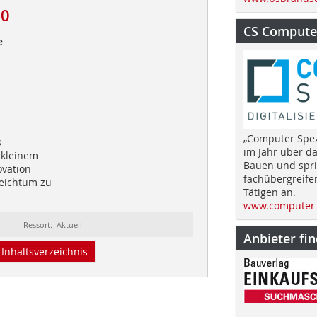
20
CS Computer
e
„Computer Spez
s
im Jahr über d
 kleinem
Bauen und spri
ovation
fachübergreife
Reichtum zu
Tätigen an.
www.computer-
Ressort: Aktuell
Anbieter fi
Inhaltsverzeichnis