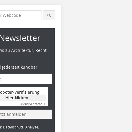
Newsletter
s zu Architektur, Recht
d jederzeit kündbar
oboter-Verifizierung
Hier klicken
Friendly
Captcha ⇗
etzt anmelden!
e: Datenschutz, Analyse,