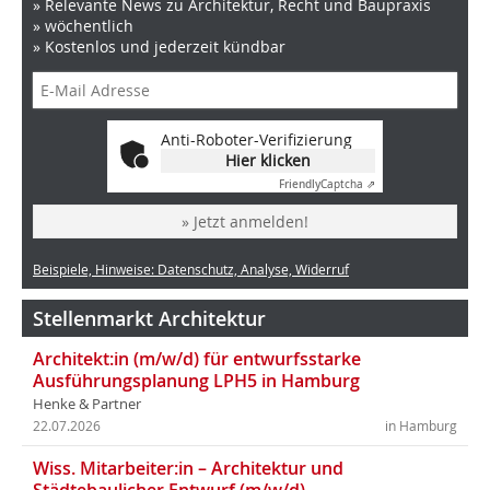
» Relevante News zu Architektur, Recht und Baupraxis
» wöchentlich
» Kostenlos und jederzeit kündbar
Anti-Roboter-Verifizierung
Hier klicken
Friendly
Captcha ⇗
» Jetzt anmelden!
Beispiele, Hinweise: Datenschutz, Analyse, Widerruf
Stellenmarkt Architektur
Architekt:in (m/w/d) für entwurfsstarke
Ausführungsplanung LPH5 in Hamburg
Henke & Partner
22.07.2026
in Hamburg
Wiss. Mitarbeiter:in – Architektur und