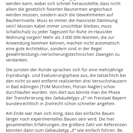
werden kann, wobei sich schnell herausstellte, dass nicht
allein die gesetzlich fixierten Baunormen angeschaut
werden müssen, sondern auch die Gewohnheiten auf
Bauherrnseite. Muss es immer die massivste Dämmung
sein? Müssen Kabel immer unsichtbar bleiben, muss
Schallschutz zu jeder Tageszeit für Ruhe im Haus/der
Wohnung sorgen? Mehr als 3 000 DIN-Normen, die zur
Anwendung kommen können, machen nicht automatisch
eine gute Architektur, sondern sind in der Regel
gewährleistungs-/versicherungstechnischen Zwängen zu
verdanken.
Die Juristen der Runde sprachen sich für eine mehrjährige
Erprobungs- und Evaluierungsphase aus, die tatsächlich bei
den nicht so weit entfernt realisierten drei Versuchshäusern
in Bad Aiblingen (TUM München, Florian Nagler) schon
durchlaufen wurden. Von dort aus könnte man die Phase
der Transferierung des Gebäudetyps „E“ im Freistaat Bayern
bundesrechtlich in Zivilrecht schon schneller angehen.
Am Ende war man sich einig, dass das einfache Bauen
länger noch experimentelles Bauen sein wird. Die hier
gesammelten Erfahrungen, die größere Zahl von Referenzen
könnten dann zum Gebäudetyp „E“ wie einfach führen. Be.