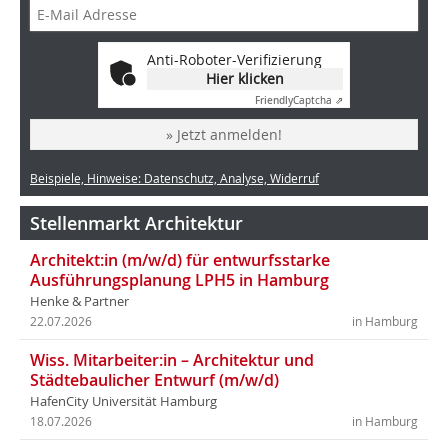
Anti-Roboter-Verifizierung
Hier klicken
Friendly
Captcha ⇗
» Jetzt anmelden!
Beispiele, Hinweise: Datenschutz, Analyse, Widerruf
Stellenmarkt Architektur
Architekt:in (m/w/d) für entwurfsstarke
Ausführungsplanung LPH5 in Hamburg
Henke & Partner
22.07.2026
in Hamburg
Wiss. Mitarbeiter:in – Architektur und
Städtebaulicher Entwurf (m/w/d)
HafenCity Universität Hamburg
18.07.2026
in Hamburg