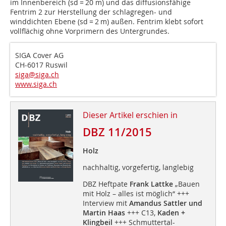
im Innenbereich (sd = 20 m) und das diffusionsfähige
Fentrim 2 zur Herstellung der schlagregen- und
winddichten Ebene (sd = 2 m) außen. Fentrim klebt sofort
vollflächig ohne Vorprimern des Untergrundes.
SIGA Cover AG
CH-6017 Ruswil
siga@siga.ch
www.siga.ch
Dieser Artikel erschien in
DBZ 11/2015
Holz
nachhaltig, vorgefertig, langlebig
DBZ Heftpate
Frank Lattke
„Bauen
mit Holz – alles ist möglich“ +++
Interview mit
Amandus Sattler und
Martin Haas
+++ C13,
Kaden +
Klingbeil
+++ Schmuttertal-