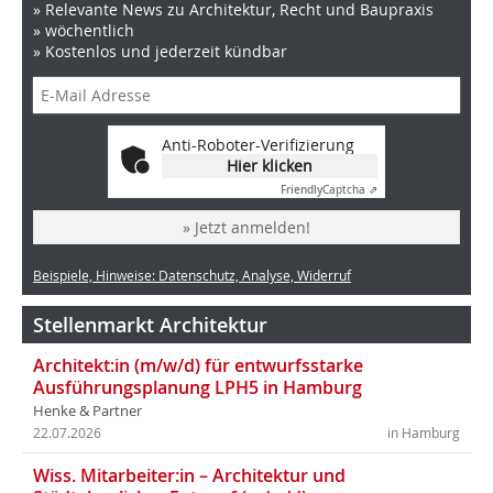
» Relevante News zu Architektur, Recht und Baupraxis
» wöchentlich
» Kostenlos und jederzeit kündbar
Anti-Roboter-Verifizierung
Hier klicken
Friendly
Captcha ⇗
» Jetzt anmelden!
Beispiele, Hinweise: Datenschutz, Analyse, Widerruf
Stellenmarkt Architektur
Architekt:in (m/w/d) für entwurfsstarke
Ausführungsplanung LPH5 in Hamburg
Henke & Partner
22.07.2026
in Hamburg
Wiss. Mitarbeiter:in – Architektur und