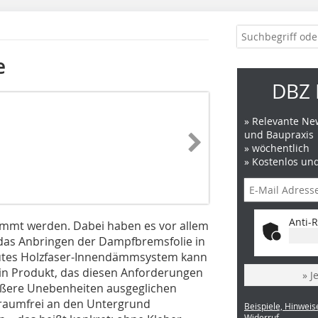
e
DBZ 
» Relevante New
und Baupraxis
» wöchentlich
» Kostenlos un
Anti-R
mmt werden. Dabei haben es vor allem
das Anbringen der Dampfbremsfolie in
autes Holzfaser-Innendämmsystem kann
Ein Produkt, das diesen Anforderungen
» J
rößere Unebenheiten ausgeglichen
hlraumfrei an den Untergrund
Beispiele, Hinweis
Widerruf