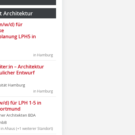
t Architektur
(m/w/d) für
ke
lanung LPH5 in
in Hamburg
ter:in – Architektur
ulicher Entwurf
sität Hamburg
in Hamburg
w/d) für LPH 1-5 in
Dortmund
tner Architekten BDA
tmbB
in Ahaus (+1 weiterer Standort)