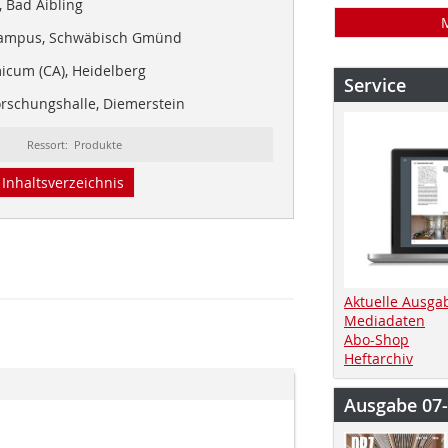
 Bad Aibling
Campus, Schwäbisch Gmünd
icum (CA), Heidelberg
Service
orschungshalle, Diemerstein
Ressort: Produkte
Inhaltsverzeichnis
Aktuelle Ausga
Mediadaten
Abo-Shop
Heftarchiv
Ausgabe 07