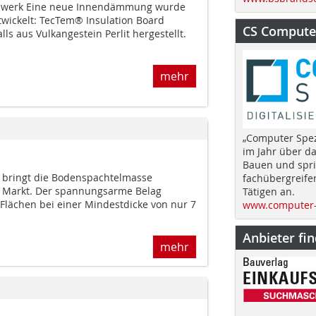
hwerk Eine neue Innendämmung wurde
twickelt: TecTem® Insulation Board
CS Computer
alls aus Vulkangestein Perlit hergestellt.
mehr
„Computer Spez
im Jahr über d
Bauen und spri
el bringt die Bodenspachtelmasse
fachübergreife
n Markt. Der spannungsarme Belag
Tätigen an.
 Flächen bei einer Mindestdicke von nur 7
www.computer-
Anbieter fi
mehr