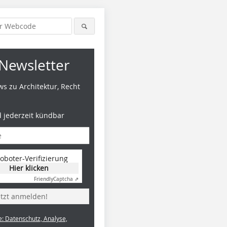
Newsletter
s zu Architektur, Recht
d jederzeit kündbar
oboter-Verifizierung
Hier klicken
Friendly
Captcha ⇗
etzt anmelden!
e: Datenschutz, Analyse,