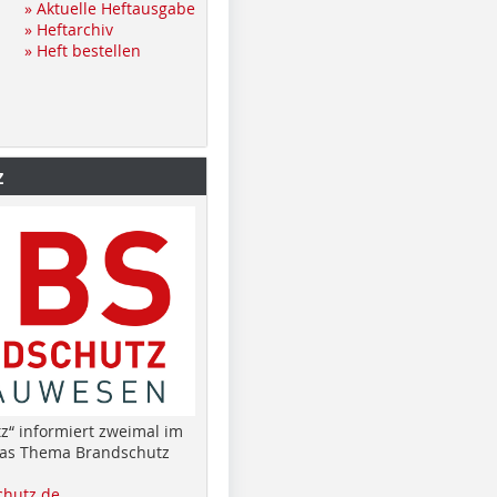
» Aktuelle Heftausgabe
» Heftarchiv
» Heft bestellen
z
z“ informiert zweimal im
das Thema Brandschutz
hutz.de