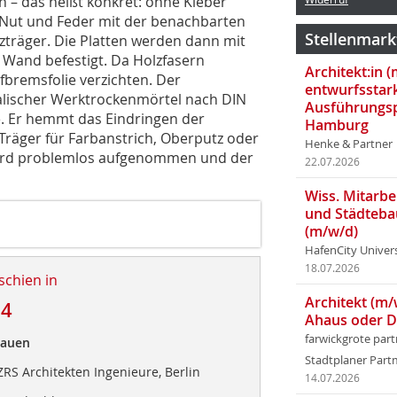
n – das heißt konkret: ohne Kleber
ls Nut und Feder mit der benachbarten
Stellenmark
tzträger. Die Platten werden dann mit
r Wand befestigt. Da Holzfasern
Architekt:in 
fbremsfolie verzichten. Der
entwurfsstar
lischer Werktrockenmörtel nach DIN
Ausführungsp
e. Er hemmt das Eindringen der
Hamburg
Träger für Farbanstrich, Oberputz oder
Henke & Partner
 wird problemlos aufgenommen und der
22.07.2026
Wiss. Mitarbei
und Städteba
(m/w/d)
HafenCity Univer
18.07.2026
schien in
Architekt (m/
24
Ahaus oder 
farwickgrote par
Bauen
Stadtplaner Par
RS Architekten Ingenieure, Berlin
14.07.2026