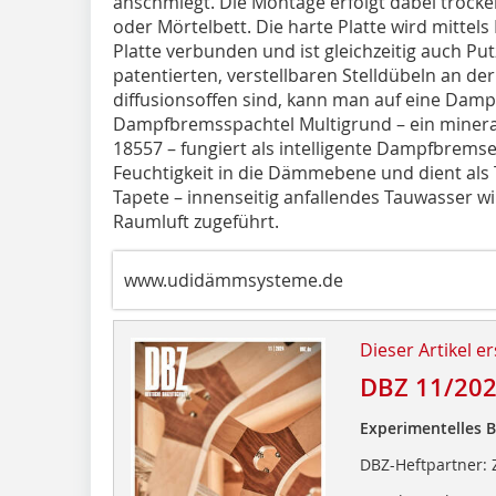
anschmiegt. Die Montage erfolgt dabei trocke
oder Mörtelbett. Die harte Platte wird mitte
Platte verbunden und ist gleichzeitig auch Pu
patentierten, verstellbaren Stelldübeln an de
diffusionsoffen sind, kann man auf eine Damp
Dampfbremsspachtel Multigrund – ein minera
18557 – fungiert als intelligente Dampfbrems
Feuchtigkeit in die Dämmebene und dient als 
Tapete – innenseitig anfallendes Tauwasser
Raumluft zugeführt.
www.udidämmsysteme.de
Dieser Artikel er
DBZ 11/20
Experimentelles 
DBZ-Heftpartner: Z