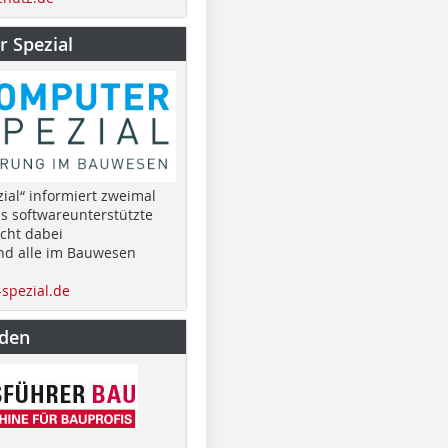
 Spezial
ial“ informiert zweimal
as softwareunterstützte
cht dabei
nd alle im Bauwesen
spezial.de
nden