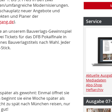
n/umfangreiche Modernisierungen.
sschauplatz neuer Angebote und
tekten und Planer der
Service
gang.de
).
e an unserem Bauverlags-Gewinnspiel
ei Tickets für das DFB Pokalfinale in
nes Bauverlagstitels nach Wahl. Jeder
Stick.
Aktuelle Ausga
Mediadaten
Abo-Shop
Heftarchiv
später als gewohnt: Einmal öffnet sie
 beginnt sie eine Woche später als
Ausgabe 07
icht zu spät nach München reisen, nur
 gut!