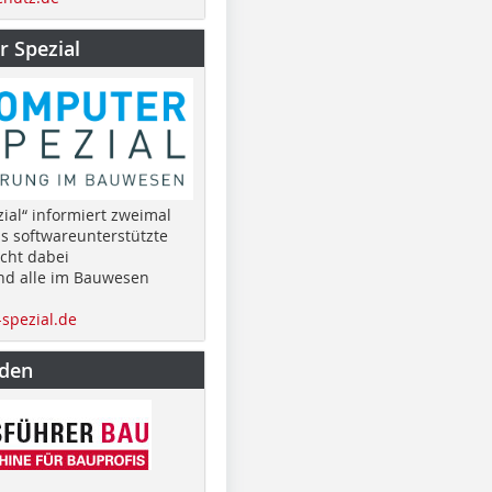
 Spezial
ial“ informiert zweimal
as softwareunterstützte
cht dabei
nd alle im Bauwesen
spezial.de
nden