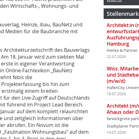
r den Wirtschafts-, Wohnungs- und
Stellenmark
uverlag, Heinze, ibau, BauNetz und
Architekt:in 
nd Medien für die Baubranche mit
entwurfsstar
Ausführungsp
Hamburg
s Architekturzeitschrift des Bauverlags
Henke & Partner
 Am 18. Januar wird zum siebten Mal
22.07.2026
s erste in eigener Verantwortung
Wiss. Mitarbei
in Online-Fachlexikon „BauNetz
und Städteba
ehnt febis die
(m/w/d)
 Projekterfassung bis hin zum
HafenCity Univer
d erstmalig einem breiten
18.07.2026
 für den Live-Zugriff auf Deutschlands
it führend im Project Lead Bereich.
Architekt (m/
b Januar auf dem komplett relaunchten
Ahaus oder 
e und zeitgleich Informationen über
farwickgrote par
er abrufen. Ein Novum ist die
Stadtplaner Par
D „Faszination Wohnungsbau“ auf dem
14.07.2026
r 1. bis 3. Preis in den zwei