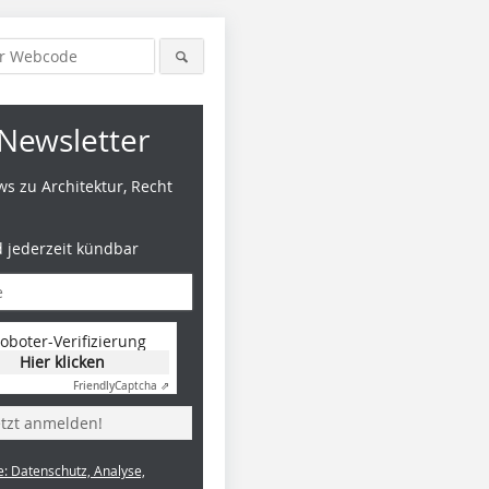
Newsletter
s zu Architektur, Recht
d jederzeit kündbar
oboter-Verifizierung
Hier klicken
Friendly
Captcha ⇗
etzt anmelden!
e: Datenschutz, Analyse,