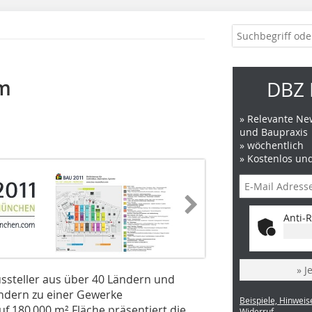
om
DBZ 
» Relevante New
und Baupraxis
» wöchentlich
» Kostenlos un
Anti-R
» J
Aussteller aus über 40 Ländern und
ndern zu einer Gewerke
Beispiele, Hinweis
 180 000 m² Fläche präsentiert die
Widerruf