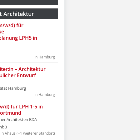
t Architektur
(m/w/d) für
ke
lanung LPH5 in
in Hamburg
ter:in – Architektur
ulicher Entwurf
sität Hamburg
in Hamburg
w/d) für LPH 1-5 in
Dortmund
tner Architekten BDA
tmbB
in Ahaus (+1 weiterer Standort)