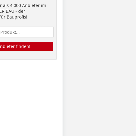
 als 4.000 Anbieter im
R BAU - der
ür Bauprofis!
nbieter finden!