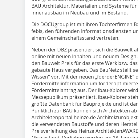
BAU Architektur, Materialien und Systeme fü
Innenausbau im Neubau und im Bestand.
Die DOCUgroup ist mit ihren Tochterfirmen Ba
febis, den führenden Informationsdiensten u
einem Gemeinschaftsstand vertreten.
Neben der DBZ präsentiert sich die Bauwelt al
online mit neuen Inhalten und neuem Design.
den Bauwelt Preis für das erste Werk bzw. da
gebaute Haus vergeben. Das BauNetz stellt se
Wissen“ vor. Mit der neuen „foerderENGINE“ d
Fördermittelinformation um förderoptimierte
Fördermittelantrag aus. Der ibau-Xplorer wir
Messepublikum präsentiert. ibau-Xplorer steht
größte Datenbank für Bauprojekte und ist dam
Pünktlich zur BAU können sich Architekten a
Architektenportal heinze.de Architekturobjekt
die verwendeten Baustoffe und deren Herstell
Preisverleihung des Heinze ArchitektenAWAR
Messestand. Verliehen werden am 18. Januar de