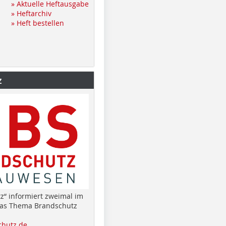
» Aktuelle Heftausgabe
» Heftarchiv
» Heft bestellen
z
z“ informiert zweimal im
das Thema Brandschutz
hutz.de