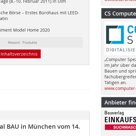
age (8.-10. Februar 2011) in Ulm
che Börse – Erstes Bürohaus mit LEED-
CS Computer
latin
iment Model Home 2020
Ressort: Produkte
Inhaltsverzeichnis
„Computer Spez
im Jahr über d
Bauen und spri
fachübergreife
Tätigen an.
www.computer-
Anbieter fi
Mal BAU in München vom 14.