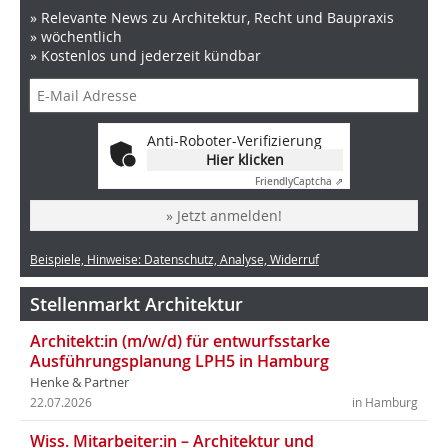
» Relevante News zu Architektur, Recht und Baupraxis
» wöchentlich
» Kostenlos und jederzeit kündbar
Anti-Roboter-Verifizierung
Hier klicken
Friendly
Captcha ⇗
» Jetzt anmelden!
Beispiele, Hinweise: Datenschutz, Analyse, Widerruf
Stellenmarkt Architektur
Architekt:in (m/w/d) für entwurfsstarke
Ausführungsplanung LPH5 in Hamburg
Henke & Partner
22.07.2026
in Hamburg
Wiss. Mitarbeiter:in – Architektur und