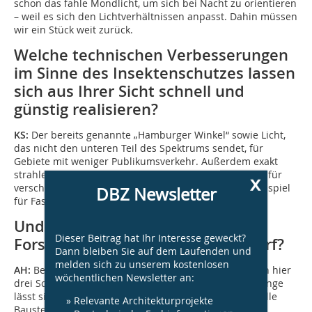
schon das fahle Mondlicht, um sich bei Nacht zu orientieren
– weil es sich den Lichtverhältnissen anpasst. Dahin müssen
wir ein Stück weit zurück.
Welche technischen Verbesserungen
im Sinne des Insektenschutzes lassen
sich aus Ihrer Sicht schnell und
günstig realisieren?
KS:
Der bereits genannte „Hamburger Winkel“ sowie Licht,
das nicht den unteren Teil des Spektrums sendet, für
Gebiete mit weniger Publikumsverkehr. Außerdem exakt
strahlende, im Strahlungskegel justierbare und damit für
x
verschiedene Gebäude anwendbare Systeme, zum Beispiel
DBZ Newsletter
für Fassadenbeleuchtungen.
Und bei welchen sehen sie noch
Dieser Beitrag hat Ihr Interesse geweckt?
Forschungs- und Investitionsbedarf?
Dann bleiben Sie auf dem Laufenden und
melden sich zu unserem kostenlosen
AH:
Betrachtet man das System ‚Leuchte‘, so kann man hier
wöchentlichen Newsletter an:
drei Schwerpunkte erkennen. Das Thema der Lichtmenge
lässt sich in der Planung gut eingrenzen, hier liegen alle
» Relevante Architekturprojekte
Bausteine auf dem Tisch. Wie sehr sich der