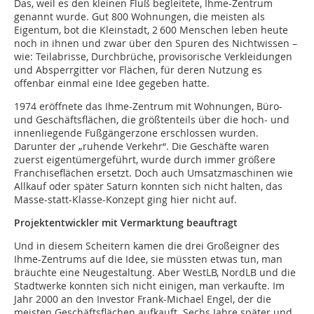
Das, weil es den kleinen Fluß begleitete, Ihme-Zentrum
genannt wurde. Gut 800 Wohnungen, die meisten als
Eigentum, bot die Kleinstadt, 2 600 Menschen leben heute
noch in ihnen und zwar über den Spuren des Nichtwissen –
wie: Teilabrisse, Durchbrüche, provisorische Verkleidungen
und Absperrgitter vor Flächen, für deren Nutzung es
offenbar einmal eine Idee gegeben hatte.
1974 eröffnete das Ihme-Zentrum mit Wohnungen, Büro-
und Geschäftsflächen, die größtenteils über die hoch- und
innenliegende Fußgängerzone erschlossen wurden.
Darunter der „ruhende Verkehr“. Die Geschäfte waren
zuerst eigentümergeführt, wurde durch immer größere
Franchiseflächen ersetzt. Doch auch Umsatzmaschinen wie
Allkauf oder später Saturn konnten sich nicht halten, das
Masse-statt-Klasse-Konzept ging hier nicht auf.
Projektentwickler mit Vermarktung beauftragt
Und in diesem Scheitern kamen die drei Großeigner des
Ihme-Zentrums auf die Idee, sie müssten etwas tun, man
bräuchte eine Neugestaltung. Aber WestLB, NordLB und die
Stadtwerke konnten sich nicht einigen, man verkaufte. Im
Jahr 2000 an den Investor Frank-Michael Engel, der die
meisten Geschäftsflächen aufkauft. Sechs Jahre später und