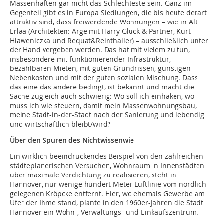
Massenhaften gar nicht das Schlechteste sein. Ganz im
Gegenteil gibt es in Europa Siedlungen, die bis heute derart
attraktiv sind, dass freiwerdende Wohnungen – wie in Alt
Erlaa (Architekten: Arge mit Harry Glück & Partner, Kurt
Hlaweniczka und Requat&Reinthaller) – ausschließlich unter
der Hand vergeben werden. Das hat mit vielem zu tun,
insbesondere mit funktionierender Infrastruktur,
bezahlbaren Mieten, mit guten Grundrissen, günstigen
Nebenkosten und mit der guten sozialen Mischung. Dass
das eine das andere bedingt, ist bekannt und macht die
Sache zugleich auch schwierig: Wo soll ich einhaken, wo
muss ich wie steuern, damit mein Massenwohnungsbau,
meine Stadt-in-der-Stadt nach der Sanierung und lebendig
und wirtschaftlich bleibt/wird?
Über den Spuren des Nichtwissenwie
Ein wirklich beeindruckendes Beispiel von den zahlreichen
städteplanerischen Versuchen, Wohnraum in Innenstädten
über maximale Verdichtung zu realisieren, steht in
Hannover, nur wenige hundert Meter Luftlinie vom nördlich
gelegenen Kröpcke entfernt. Hier, wo ehemals Gewerbe am
Ufer der Ihme stand, plante in den 1960er-Jahren die Stadt
Hannover ein Wohn-, Verwaltungs- und Einkaufszentrum.