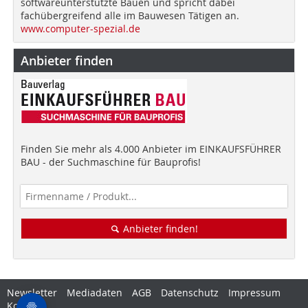
softwareunterstützte Bauen und spricht dabei
fachübergreifend alle im Bauwesen Tätigen an.
www.computer-spezial.de
Anbieter finden
Finden Sie mehr als 4.000 Anbieter im EINKAUFSFÜHRER
BAU - der Suchmaschine für Bauprofis!
Anbieter finden!
Newsletter
Mediadaten
AGB
Datenschutz
Impressum
Kontakt