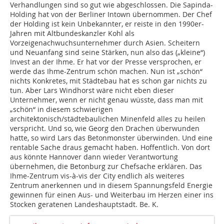
Verhandlungen sind so gut wie abgeschlossen. Die Sapinda-
Holding hat von der Berliner Intown übernommen. Der Chef
der Holding ist kein Unbekannter, er reiste in den 1990er-
Jahren mit Altbundeskanzler Kohl als
Vorzeigenachwuchsunternehmer durch Asien. Scheitern
und Neuanfang sind seine Stärken, nun also das („kleine“)
Invest an der Ihme. Er hat vor der Presse versprochen, er
werde das Ihme-Zentrum schön machen. Nun ist „schön“
nichts Konkretes, mit Städtebau hat es schon gar nichts zu
tun. Aber Lars Windhorst wäre nicht eben dieser
Unternehmer, wenn er nicht genau wüsste, dass man mit
„schön“ in diesem schwierigen
architektonisch/städtebaulichen Minenfeld alles zu heilen
verspricht. Und so, wie Georg den Drachen überwunden
hatte, so wird Lars das Betonmonster überwinden. Und eine
rentable Sache draus gemacht haben. Hoffentlich. Von dort
aus könnte Hannover dann wieder Verantwortung
übernehmen, die Betonburg zur Chefsache erklären. Das
Ihme-Zentrum vis-à-vis der City endlich als weiteres
Zentrum anerkennen und in diesem Spannungsfeld Energie
gewinnen für einen Aus- und Weiterbau im Herzen einer ins
Stocken geratenen Landeshauptstadt. Be. K.