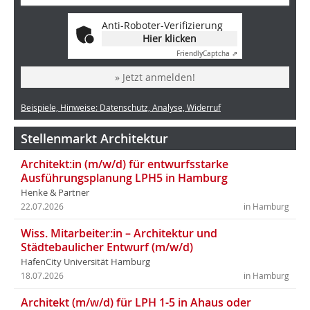
Anti-Roboter-Verifizierung
Hier klicken
Friendly
Captcha ⇗
» Jetzt anmelden!
Beispiele, Hinweise: Datenschutz, Analyse, Widerruf
Stellenmarkt Architektur
Architekt:in (m/w/d) für entwurfsstarke
Ausführungsplanung LPH5 in Hamburg
Henke & Partner
22.07.2026
in Hamburg
Wiss. Mitarbeiter:in – Architektur und
Städtebaulicher Entwurf (m/w/d)
HafenCity Universität Hamburg
18.07.2026
in Hamburg
Architekt (m/w/d) für LPH 1-5 in Ahaus oder