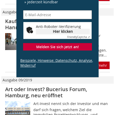
» jederzeit kündbar
Ausgabe 04/2026
Kaufhof und Herzog & de Meuron in
Hannover
Anti-Roboter-Verifizierung
Hier klicken
Ehemalige Kaufhäuser abzureißen war
Friendly
Captcha ⇗
lange Zeit geübte Stadtplanung, sehr
zentral im Innerstädtischen besetzten
Melden Sie sich jetzt an!
längst leerstehende Kaufhäuser 1A-Lagen.
Abriss ist allerdings nicht mehr die erste...
Beispiele, Hinweise: Datenschutz, Analyse,
Widerruf
mehr
Ausgabe 09/2019
Art oder Invest? Bucerius Forum,
Hamburg, neu eröffnet
Art-Invest nennt sich der Investor und man
darf sich fragen, welchem Ziel die
Immobilien Projektentwicklungs- und