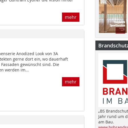
mehr
Brandschut
henserie Anodized Look von 3A
tekten gerne dort ein, wo dauerhaft
 Fassaden gewünscht sind. Die
n werden im...
mehr
„BS Brandschut
Jahr rund um 
am Bau.
www.bsbrandsc