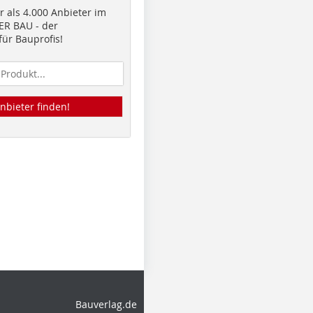
 als 4.000 Anbieter im
R BAU - der
ür Bauprofis!
nbieter finden!
Bauverlag.de