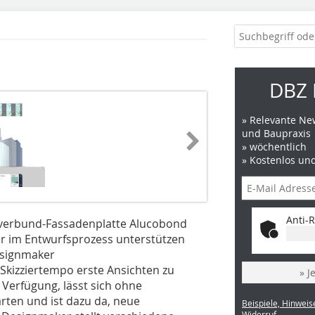
DBZ 
» Relevante New
und Baupraxis
» wöchentlich
» Kostenlos un
Anti-R
mverbund-Fassadenplatte Alucobond
ner im Entwurfsprozess unterstützen
esignmaker
kizziertempo erste Ansichten zu
» J
 Verfügung, lässt sich ohne
rten und ist dazu da, neue
Beispiele, Hinweis
Widerruf