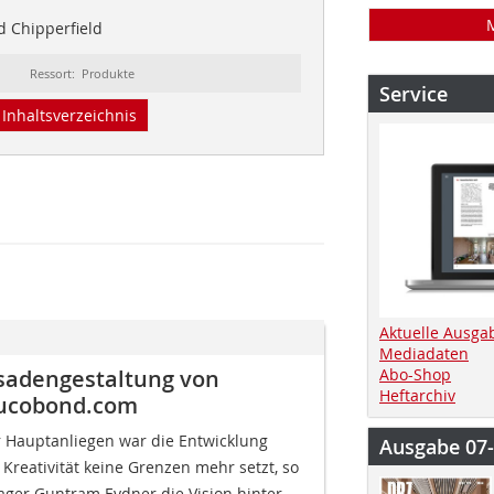
d Chipperfield
Ressort: Produkte
Service
Inhaltsverzeichnis
Aktuelle Ausga
Mediadaten
assadengestaltung von
Abo-Shop
Heftarchiv
lucobond.com
er Hauptanliegen war die Entwicklung
Ausgabe 07
Kreativität keine Grenzen mehr setzt, so
ger Guntram Eydner die Vision hinter