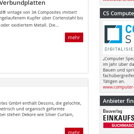
-Verbundplatten
d® vintage von 3A Composites imitiert
CS Computer
 angelaufenem Kupfer über Cortenstahl bis
der oxidiertem Metall. Die...
mehr
„Computer Spez
im Jahr über d
Bauen und spri
fachübergreife
Tätigen an.
www.computer-
Anbieter fi
ites GmbH enthält Dessins, die gelochte,
ometrisch und organisch geformte
bei stehen Dekore wie Silver Curtain,
mehr