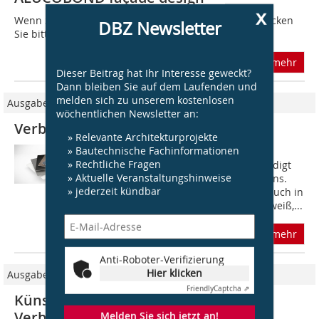
x
Wenn Sie nicht automatisch weitergeleitet werden, klicken
DBZ Newsletter
Sie bitte hier...
mehr
Dieser Beitrag hat Ihr Interesse geweckt?
Dann bleiben Sie auf dem Laufenden und
melden sich zu unserem kostenlosen
Ausgabe 05/2021
wöchentlichen Newsletter an:
Verbundplatte in neuen Farben
» Relevante Architekturprojekte
» Bautechnische Fachinformationen
Eine neue Variante der Prefabond
» Rechtliche Fragen
Aluminium-Verbundplatte vervollständigt
» Aktuelle Veranstaltungshinweise
das Komplettsystem des Unternehmens.
» jederzeit kündbar
Denn nun gibt es die Verbundplatte auch in
den Farben Anthrazit, Schwarz, Prefaweiß,...
mehr
Anti-Roboter-Verifizierung
Hier klicken
Ausgabe 8/9/2017
Friendly
Captcha ⇗
Künstliche Patina mit Aluminium-
Verbundplatten
Melden Sie sich jetzt an!