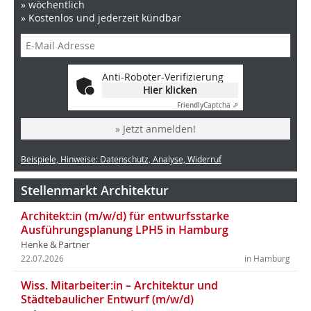
» wöchentlich
» Kostenlos und jederzeit kündbar
Anti-Roboter-Verifizierung
Hier klicken
Friendly
Captcha ⇗
» Jetzt anmelden!
Beispiele, Hinweise: Datenschutz, Analyse, Widerruf
Stellenmarkt Architektur
Architekt:in (m/w/d) für entwurfsstarke
Ausführungsplanung LPH5 in Hamburg
Henke & Partner
22.07.2026
in Hamburg
Wiss. Mitarbeiter:in – Architektur und
Städtebaulicher Entwurf (m/w/d)