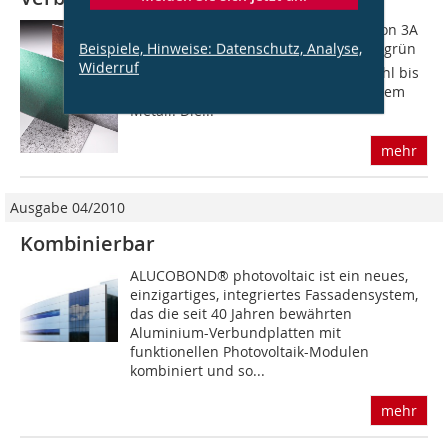
Die neue Serie Alucobond® vintage von 3A
Beispiele, Hinweise: Datenschutz, Analyse,
Composites imitiert echte Patina  von grün
Widerruf
angelaufenem Kupfer über Cortenstahl bis
zu verwaschenem Beton oder oxidiertem
Metall. Die...
mehr
Ausgabe 04/2010
Kombinierbar
ALUCOBOND® photovoltaic ist ein neues,
einzigartiges, integriertes Fassadensystem,
das die seit 40 Jahren bewährten
Aluminium-Verbundplatten mit
funktionellen Photovoltaik-Modulen
kombiniert und so...
mehr