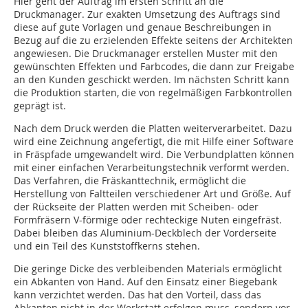
Hier geht der Auftrag im ersten Schritt an die
Druckmanager. Zur exakten Umsetzung des Auftrags sind
diese auf gute Vorlagen und genaue Beschreibungen in
Bezug auf die zu erzielenden Effekte seitens der Architekten
angewiesen. Die Druckmanager erstellen Muster mit den
gewünschten Effekten und Farbcodes, die dann zur Freigabe
an den Kunden geschickt werden. Im nächsten Schritt kann
die Produktion starten, die von regelmäßigen Farbkontrollen
geprägt ist.
Nach dem Druck werden die Platten weiterverarbeitet. Dazu
wird eine Zeichnung angefertigt, die mit Hilfe einer Software
in Fräspfade umgewandelt wird. Die Verbundplatten können
mit einer einfachen Verarbeitungstechnik verformt werden.
Das Verfahren, die Fräskanttechnik, ermöglicht die
Herstellung von Faltteilen verschiedener Art und Größe. Auf
der Rückseite der Platten werden mit Scheiben- oder
Formfräsern V-förmige oder rechteckige Nuten eingefräst.
Dabei bleiben das Aluminium-Deckblech der Vorderseite
und ein Teil des Kunststoffkerns stehen.
Die geringe Dicke des verbleibenden Materials ermöglicht
ein Abkanten von Hand. Auf den Einsatz einer Biegebank
kann verzichtet werden. Das hat den Vorteil, dass das
Abkanten nicht in der Werkstatt erfolgen muss, sondern vor