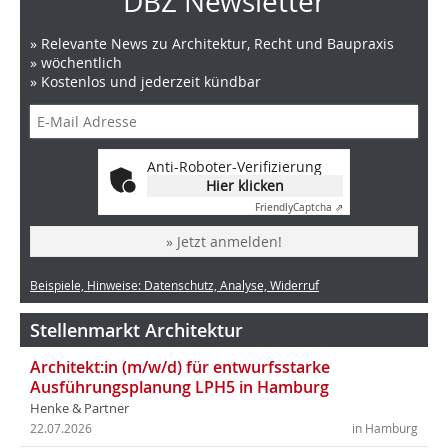
DBZ Newsletter
» Relevante News zu Architektur, Recht und Baupraxis
» wöchentlich
» Kostenlos und jederzeit kündbar
Anti-Roboter-Verifizierung
Hier klicken
Friendly
Captcha ⇗
» Jetzt anmelden!
Beispiele, Hinweise: Datenschutz, Analyse, Widerruf
Stellenmarkt Architektur
Architekt:in (m/w/d) für entwurfsstarke
Ausführungsplanung LPH5 in Hamburg
Henke & Partner
22.07.2026
in Hamburg