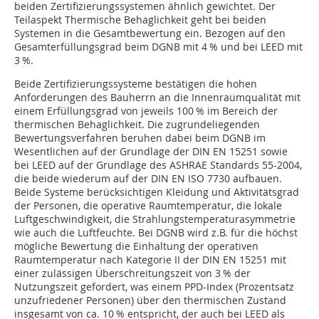
beiden Zertifizierungssystemen ähnlich gewichtet. Der
Teilaspekt Thermische Behaglichkeit geht bei beiden
Systemen in die Gesamtbewertung ein. Bezogen auf den
Gesamterfüllungsgrad beim DGNB mit 4 % und bei LEED mit
3 %.
Beide Zertifizierungssysteme bestätigen die hohen
Anforderungen des Bauherrn an die Innenraumqualität mit
einem Erfüllungsgrad von jeweils 100 % im Bereich der
thermischen Behaglichkeit. Die zugrundeliegen­den
Bewertungsverfahren beruhen dabei beim DGNB im
Wesentlichen auf der Grundlage der DIN EN 15251 sowie
bei LEED auf der Grundlage des ASHRAE Standards 55-2004,
die beide wiederum auf der DIN EN ISO 7730 aufbauen.
Beide Systeme berücksichtigen Kleidung und Aktivitätsgrad
der Personen, die operative Raumtemperatur, die lokale
Luftgeschwindigkeit, die Strahlungstemperaturasymmetrie
wie auch die Luftfeuchte. Bei DGNB wird z.B. für die höchst
mögliche Bewertung die Einhaltung der operativen
Raumtemperatur nach Kategorie II der DIN EN 15251 mit
einer zulässigen Überschreitungszeit von 3 % der
Nutzungszeit gefordert, was einem PPD-Index (Prozentsatz
unzufriedener Personen) über den thermischen Zustand
insgesamt von ca. 10 % entspricht, der auch bei LEED als