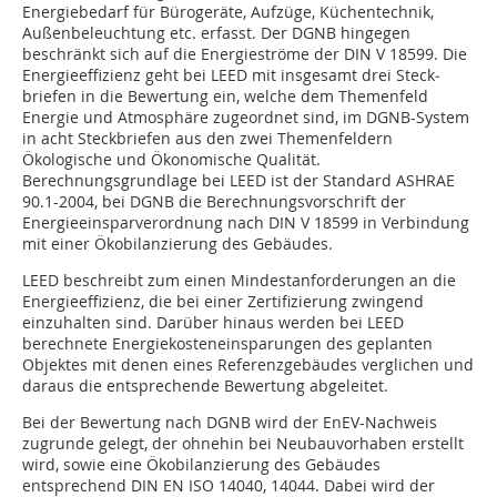
Energiebedarf für Bürogeräte, Aufzüge, Küchentechnik,
Außenbeleuchtung etc. erfasst. Der DGNB hingegen
beschränkt sich auf die Energieströme der DIN V 18599. Die
Energie­effizienz geht bei LEED mit insgesamt drei Steck­
briefen in die Bewertung ein, welche dem Themenfeld
Energie und Atmosphäre zugeordnet sind, im DGNB-System
in acht Steckbriefen aus den zwei Themenfeldern
Ökologische und Ökonomische Qualität.
Berechnungsgrundlage bei LEED ist der Standard ASHRAE
90.1-2004, bei DGNB die Berechnungsvorschrift der
Energieeinsparverordnung nach DIN V 18599 in Verbindung
mit einer Ökobilanzierung des Gebäudes.
LEED beschreibt zum einen Mindestanforderungen an die
Energieeffizienz, die bei einer Zertifizierung zwingend
einzuhalten sind. Darüber hinaus werden bei LEED
berechnete Energiekosteneinsparungen des geplanten
Objektes mit denen eines Referenzgebäudes verglichen und
daraus die entsprechende Bewertung abgeleitet.
Bei der Bewertung nach DGNB wird der EnEV-Nachweis
zugrunde gelegt, der ohnehin bei Neubauvorhaben erstellt
wird, sowie eine Ökobilanzierung des Gebäudes
entsprechend DIN EN ISO 14040, 14044. Dabei wird der