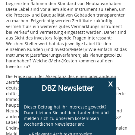
begrenzten Rahmen den Standard von Neubauvorhaben.
Diese Label sind vor allem als ein Instrument zu sehen, um
die Prozess- und Bauqualität von Gebäuden transparenter
zu machen. Folgerichtig werden Zertifikate zukünftig
vermehrt als ein weiteres gutes Vermarktungsinstrument
bei Verkauf und Vermietung eingesetzt werden. Daher sind
aus Sicht des Investors folgende Fragen interessant:
Welchen Stellenwert hat das jeweilige Label für den
einzelnen Kunden (Endinvestor/Mieter)? Wie einfach ist das
Instrument (Zertifizierungsverfahren) als Planungstool zu
handhaben? Welche (Mehr-)Kosten kommen auf den
Investor zu?
Die Frage nach der Akzeptanz des einen oder anderen
x
Zertifizierungsverfahren beim Kunden kann für den
DBZ Newsletter
deutschen Markt längst noch nicht beantwortet werden,
dafür gibt es noch zu wenige LEED- oder DGNB-zertifizierte
Immobilien in Deutschland. Außerdem wurde bisher
hauptsächlich der Gebäudetyp Verwaltungsgebäude
Dieser Beitrag hat Ihr Interesse geweckt?
Neubau bewertet und nur wenige Bestandsgebäude und
Dann bleiben Sie auf dem Laufenden und
andere Nutzungstypen. Die Vorauswahl für das jeweilige
melden sich zu unserem kostenlosen
Label wird derzeit im Hinblick auf den möglichen
wöchentlichen Newsletter an:
Endinvestor bzw. Nutzer getroffen: Auf dem internationalen
Markt hat das amerikanische LEED-Label einen hohen
» Relevante Architekturprojekte