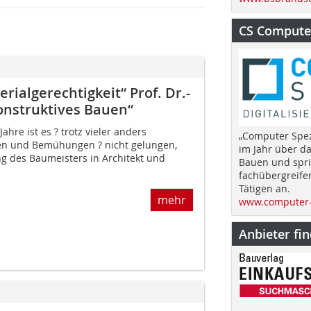
CS Computer
rialgerechtigkeit“ Prof. Dr.-
nstruktives Bauen“
ahre ist es ? trotz vieler anders
„Computer Spez
n und Bemühungen ? nicht gelungen,
im Jahr über d
ng des Baumeisters in Architekt und
Bauen und spri
fachübergreife
Tätigen an.
mehr
www.computer-
Anbieter fi