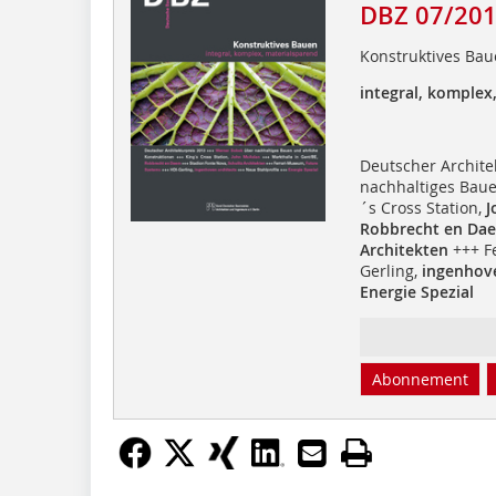
DBZ 07/20
Konstruktives Ba
integral, komplex
Deutscher Archite
nachhaltiges Baue
´s Cross Station,
J
Robbrecht en Da
Architekten
+++ F
Gerling,
ingenhove
Energie Spezial
Abonnement