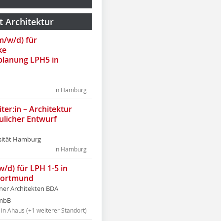
t Architektur
(m/w/d) für
ke
lanung LPH5 in
in Hamburg
ter:in – Architektur
ulicher Entwurf
sität Hamburg
in Hamburg
w/d) für LPH 1-5 in
Dortmund
tner Architekten BDA
tmbB
in Ahaus (+1 weiterer Standort)