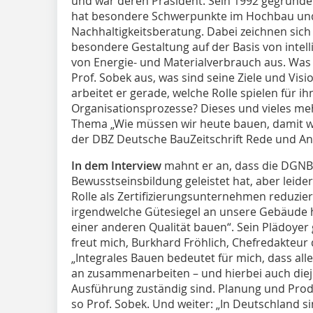
und war deren Präsident. Sein 1992 gegründete
hat besondere Schwerpunkte im Hochbau und 
Nachhaltigkeitsberatung. Dabei zeichnen sich
besondere Gestaltung auf der Basis von intel
von Energie- und Materialverbrauch aus. Was
Prof. Sobek aus, was sind seine Ziele und Vis
arbeitet er gerade, welche Rolle spielen für i
Organisationsprozesse? Dieses und vieles me
Thema „Wie müssen wir heute bauen, damit wi
der DBZ Deutsche BauZeitschrift Rede und An
In dem Interview
mahnt er an, dass die DGNB 
Bewusstseinsbildung geleistet hat, aber lei
Rolle als Zertifizierungsunternehmen reduzier
irgendwelche Gütesiegel an unsere Gebäude he
einer anderen Qualität bauen“. Sein Plädoyer
freut mich, Burkhard Fröhlich, Chefredakteur
„Integrales Bauen bedeutet für mich, dass all
an zusammenarbeiten – und hierbei auch dieje
Ausführung zuständig sind. Planung und Pro
so Prof. Sobek. Und weiter: „In Deutschland si