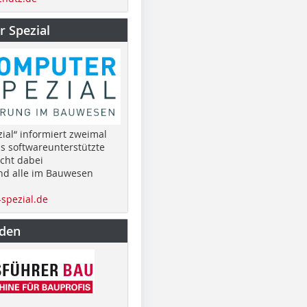
 Spezial
ial“ informiert zweimal
as softwareunterstützte
cht dabei
nd alle im Bauwesen
spezial.de
nden