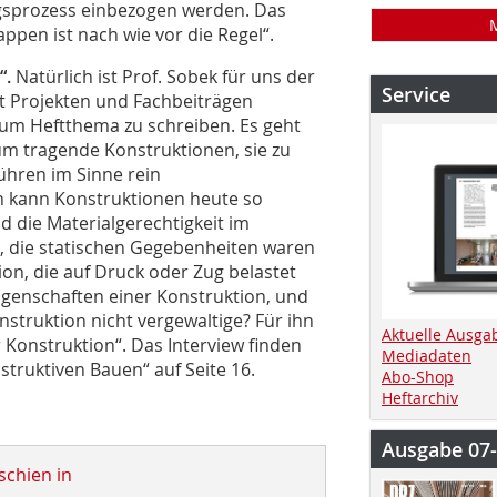
ngsprozess einbezogen werden. Das
ppen ist nach wie vor die Regel“.
“.
Natürlich ist Prof. Sobek für uns der
Service
it Projekten und Fachbeiträgen
um Heftthema zu schreiben. Es geht
um tragende Konstruktionen, sie zu
ühren im Sinne rein
n kann Konstruktionen heute so
d die Materialgerechtigkeit im
n, die statischen Gegebenheiten waren
tion, die auf Druck oder Zug belastet
igenschaften einer Konstruktion, und
struktion nicht vergewaltige? Für ihn
Aktuelle Ausga
r Konstruktion“. Das Interview finden
Mediadaten
truktiven Bauen“ auf Seite 16.
Abo-Shop
Heftarchiv
Ausgabe 07
schien in