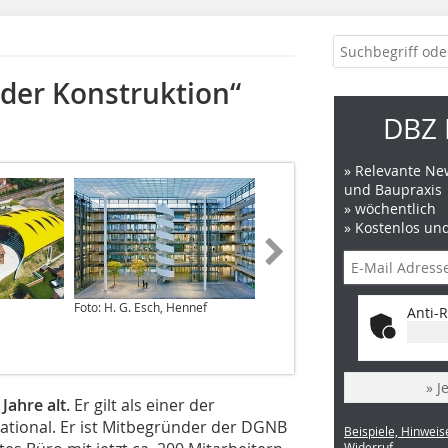
 der Konstruktion“
DBZ 
» Relevante New
und Baupraxis
» wöchentlich
» Kostenlos un
Foto: H. G. Esch, Hennef
Foto: Tim van de Velde
Anti-R
» J
Jahre alt.
Er gilt als einer der
ational. Er ist Mitbegründer der DGNB
Beispiele, Hinweis
Widerruf