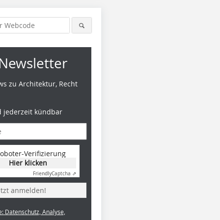
Newsletter
s zu Architektur, Recht
d jederzeit kündbar
Foto: Hufton & Crow
oboter-Verifizierung
Hier klicken
Friendly
Captcha ⇗
etzt anmelden!
e: Datenschutz, Analyse,