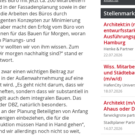
s Büro mit jetzt ca. 200 Mitarbeitern
in der Fassadenplanung sowie in der
Stellenmark
 die Arbeiten des Büros durch
ligenten Konzepten zur Minimierung
Architekt:in 
 aber macht den Erfolg vom Büro von
entwurfsstar
ionen für das Bauen für Morgen, woran
Ausführungsp
hn Planungs- und
Hamburg
hr wollten wir von ihm wissen. Zum
Henke & Partner
r morgen nachhaltig sind?“ stand er
22.07.2026
twort.
Wiss. Mitarbei
zwar einen wichtigen Beitrag zur
und Städteba
der in der Außenwahrnehmung auf eine
(m/w/d)
t wird. „Es geht nicht darum, dass wir
HafenCity Univer
ften, sondern dass wir substantiell in
18.07.2026
 gilt auch dem integralen Bauen. Das
Architekt (m/
 der DBZ, natürlich besonders.
Ahaus oder 
e an der Planung Beteiligten von Anfang
farwickgrote par
nigen einbeziehen, die für die
Stadtplaner Par
duktion müssen Hand in Hand gehen“,
14.07.2026
nd wir allerdings noch nicht so weit,