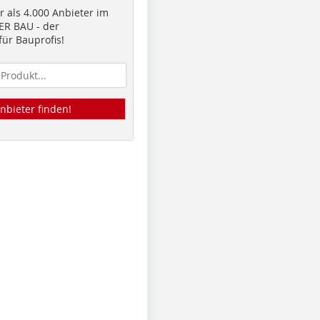
 als 4.000 Anbieter im
R BAU - der
ür Bauprofis!
nbieter finden!