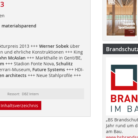
13
uen
, materialsparend
kturpreis 2013 +++
Werner Sobek
über
Brandschut
n und ehrliche Konstruktionen +++ King
ohn McAslan
+++ Markthalle in Gent/BE,
em
+++ Stadion Fonte Nova,
Schulitz
errari-Museum,
Future Systems
+++ HDI-
n architects
+++ Neue Stahlprofile +++
Ressort: DBZ Intern
Inhaltsverzeichnis
„BS Brandschut
Jahr rund um 
am Bau.
www.bsbrandsc