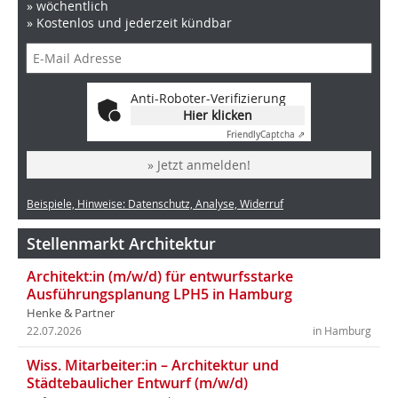
» wöchentlich
» Kostenlos und jederzeit kündbar
Anti-Roboter-Verifizierung
Hier klicken
Friendly
Captcha ⇗
» Jetzt anmelden!
Beispiele, Hinweise: Datenschutz, Analyse, Widerruf
Stellenmarkt Architektur
Architekt:in (m/w/d) für entwurfsstarke
Ausführungsplanung LPH5 in Hamburg
Henke & Partner
22.07.2026
in Hamburg
Wiss. Mitarbeiter:in – Architektur und
Städtebaulicher Entwurf (m/w/d)