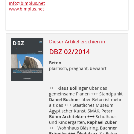
info@bimplus.net
www.bimplus.net
Dieser Artikel erschien in
DBZ 02/2014
Beton
plastisch, prägnant, bewährt
+++
Klaus Bollinger
über das
gemeinsame Planen +++ Standpunkt
Daniel Buchner
über Beton ist mehr
als das +++ Staatliches Museum
Ägyptischer Kunst, SMÄK,
Peter
Böhm Architekten
+++ Schulhaus
und Kindergarten,
Raphael Zuber
+++ Wohnhaus Bläsiring,
Buchner
Bründler
+++
Ökobilanz
für Beton