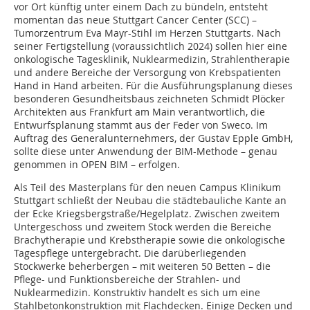
vor Ort künftig unter einem Dach zu bündeln, entsteht
momentan das neue Stuttgart Cancer Center (SCC) –
Tumorzentrum Eva Mayr-Stihl im Herzen Stuttgarts. Nach
seiner Fertigstellung (voraussichtlich 2024) sollen hier eine
onkologische Tagesklinik, Nuklearmedizin, Strahlentherapie
und andere Bereiche der Versorgung von Krebspatienten
Hand in Hand arbeiten. Für die Ausführungsplanung dieses
besonderen Gesundheitsbaus zeichneten Schmidt Plöcker
Architekten aus Frankfurt am Main verantwortlich, die
Entwurfsplanung stammt aus der Feder von Sweco. Im
Auftrag des Generalunternehmers, der Gustav Epple GmbH,
sollte diese unter Anwendung der BIM-Methode – genau
genommen in OPEN BIM – erfolgen.
Als Teil des Masterplans für den neuen Campus Klinikum
Stuttgart schließt der Neubau die städtebauliche Kante an
der Ecke Kriegsbergstraße/Hegelplatz. Zwischen zweitem
Untergeschoss und zweitem Stock werden die Bereiche
Brachytherapie und Krebstherapie sowie die onkologische
Tagespflege untergebracht. Die darüberliegenden
Stockwerke beherbergen – mit weiteren 50 Betten – die
Pflege- und Funktionsbereiche der Strahlen- und
Nuklearmedizin. Konstruktiv handelt es sich um eine
Stahlbetonkonstruktion mit Flachdecken. Einige Decken und