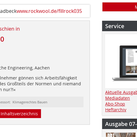
ladbeck
www.rockwool.de/fillrock035
Service
schien in
20
che Engineering, Aachen
ilnehmer gönnen sich Arbeitsfähigkeit
 des Großteils der Normen und niemand
m nur?!«
Aktuelle Ausga
Mediadaten
essort: Klimagerechtes Bauen
Abo-Shop
Heftarchiv
Inhaltsverzeichnis
Ausgabe 07