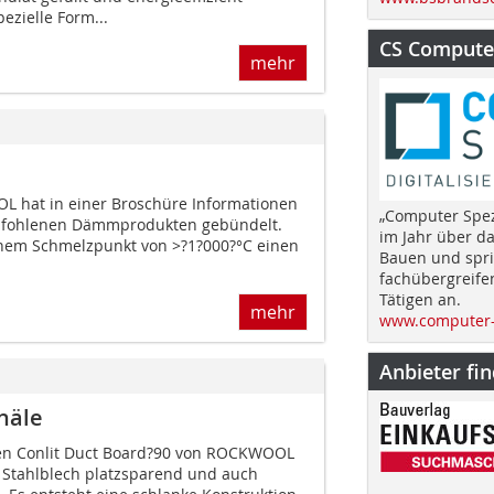
ezielle Form...
CS Computer
mehr
hat in einer Broschüre Informationen
„Computer Spez
pfohlenen Dämmprodukten gebündelt.
im Jahr über d
einem Schmelzpunkt von >?1?000?°C einen
Bauen und spri
fachübergreife
Tätigen an.
mehr
www.computer-
Anbieter fi
anäle
ten Conlit Duct Board?90 von ROCKWOOL
 Stahlblech platzsparend und auch