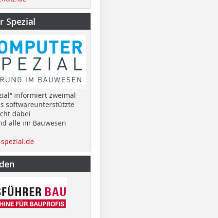
 Spezial
ial“ informiert zweimal
as softwareunterstützte
cht dabei
nd alle im Bauwesen
spezial.de
nden