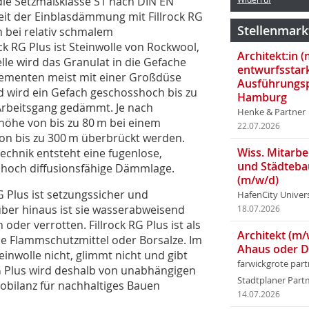
 die Setzmaßklasse S1 nach DIN EN
eit der Einblasdämmung mit Fillrock RG
Stellenmark
 bei relativ schmalem
ck RG Plus ist Steinwolle von Rockwool,
Architekt:in 
elle wird das Granulat in die Gefache
entwurfsstar
ementen meist mit einer Großdüse
Ausführungsp
nd wird ein Gefach geschosshoch bis zu
Hamburg
Arbeitsgang gedämmt. Je nach
Henke & Partner
öhe von bis zu 80 m bei einem
22.07.2026
on bis zu 300 m überbrückt werden.
Wiss. Mitarbei
technik entsteht eine fugenlose,
und Städteba
 hoch diffusionsfähige Dämmlage.
(m/w/d)
 Plus ist setzungssicher und
HafenCity Univer
über hinaus ist sie wasserabweisend
18.07.2026
der verrotten. Fillrock RG Plus ist als
Architekt (m/
ine Flammschutzmittel oder Borsalze. Im
Ahaus oder 
inwolle nicht, glimmt nicht und gibt
farwickgrote par
RG Plus wird deshalb von unabhängigen
Stadtplaner Par
kobilanz für nachhaltiges Bauen
14.07.2026