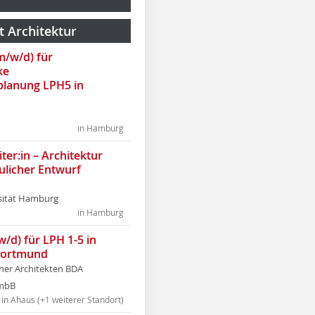
t Architektur
(m/w/d) für
ke
lanung LPH5 in
in Hamburg
ter:in – Architektur
ulicher Entwurf
sität Hamburg
in Hamburg
w/d) für LPH 1-5 in
Dortmund
tner Architekten BDA
tmbB
in Ahaus (+1 weiterer Standort)