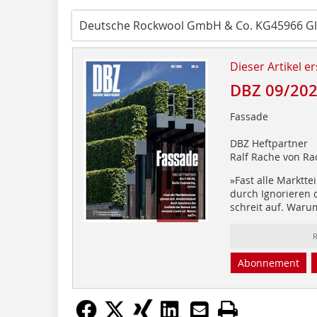
Deutsche Rockwool GmbH & Co. KG45966 G
Dieser Artikel er
DBZ 09/20
Fassade
DBZ Heftpartner
Ralf Rache von Ra
»Fast alle Marktte
durch Ignorieren
schreit auf. Waru
R
Abonnement