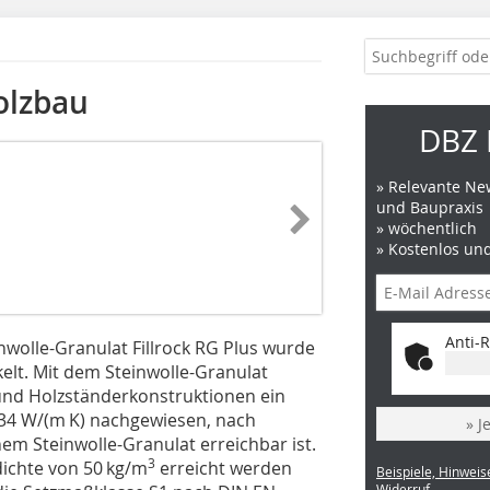
olzbau
DBZ 
» Relevante New
und Baupraxis
» wöchentlich
» Kostenlos un
Anti-R
nwolle-Granulat Fillrock RG Plus wurde
elt. Mit dem Steinwolle-Granulat
 und Holzständerkonstruktionen ein
34 W/(m K) nachgewiesen, nach
» J
em Steinwolle-Granulat erreichbar ist.
3
dichte von 50 kg/m
erreicht werden
Beispiele, Hinweis
Widerruf