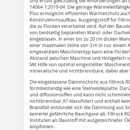
und erfüllt gleichzeitig die Anforderungen an
14064-1:2019-04. Die geringe Wärmeleitfähigk
Plus ermöglicht effizienten Wärmeschutz auch
Konstruktionsaufbau. Ausgangsstoff für Fillro
die zu Flocken verarbeitet wird. Auf der Baust
von beidseitig beplankten Wand- oder Dachel
eingeblasen. In einer bis zu 20 cm dicken Wa
einer maximalen Höhe von 3 m in nur einem 
eingesetztem Maschinentyp kann eine Förderh
Abstand zwischen Maschine und Holzgefach v
Mit Hilfe von optimal eingestellter Maschinen
mineralische und nichtbrennbare, dabei aber
Die eingeblasene Dämmschicht aus Fillrock RG
formbeständig wie eine Steinwolleplatte. Dar
und diffusionsoffen und kann nicht schimmeln o
nichtbrennbar A1 klassifiziert und enthält ke
Brandfall entzündet sich die Dämmung aus Ste
keinerlei gefährliche Rauchgase ab. Fillrock 
Instituten als Baustoff mit ausgezeichneter Ö
empfohlen.