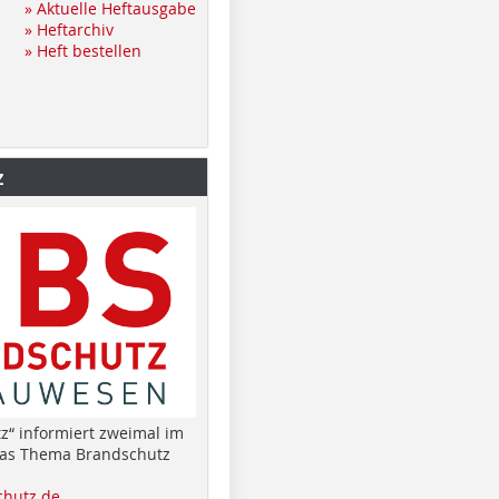
» Aktuelle Heftausgabe
» Heftarchiv
» Heft bestellen
z
z“ informiert zweimal im
das Thema Brandschutz
hutz.de