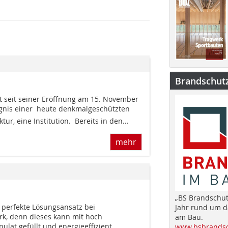
Brandschut
st seit seiner Eröffnung am 15. November
nis einer  heute denkmalgeschützten 
ur, eine Institution. Bereits in den...
mehr
„BS Brandschut
perfekte Lösungsansatz bei
Jahr rund um 
k, denn dieses kann mit hoch
am Bau.
at gefüllt und energieeffizient
www.bsbrandsc