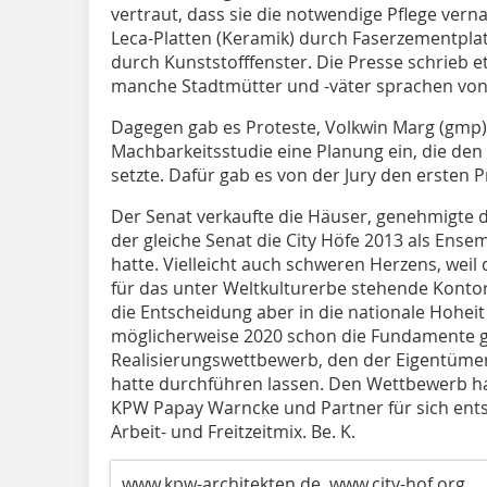
vertraut, dass sie die notwendige Pflege ver
Leca-Platten (Keramik) durch Faserzementplat
durch Kunststofffenster. Die Presse schrieb e
manche Stadtmütter und -väter sprachen von 
Dagegen gab es Proteste, Volkwin Marg (gmp)
Machbarkeitsstudie eine Planung ein, die den
setzte. Dafür gab es von der Jury den ersten P
Der Senat verkaufte die Häuser, genehmigte d
der gleiche Senat die City Höfe 2013 als Ense
hatte. Vielleicht auch schweren Herzens, wei
für das unter Weltkulturerbe stehende Kontorh
die Entscheidung aber in die nationale Hoheit
möglicherweise 2020 schon die Fundamente g
Realisierungswettbewerb, den der Eigentüme
hatte durchführen lassen. Den Wettbewerb h
KPW Papay Warncke und Partner für sich ent
Arbeit- und Freitzeitmix. Be. K.
www.kpw-architekten.de, www.city-hof.org