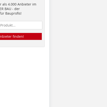
 als 4.000 Anbieter im
R BAU - der
ür Bauprofis!
nbieter finden!