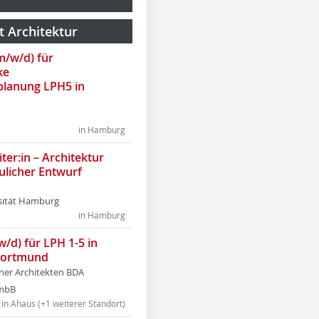
t Architektur
(m/w/d) für
ke
lanung LPH5 in
in Hamburg
ter:in – Architektur
ulicher Entwurf
sität Hamburg
in Hamburg
w/d) für LPH 1-5 in
Dortmund
tner Architekten BDA
tmbB
in Ahaus (+1 weiterer Standort)