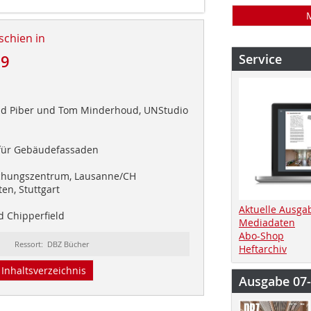
schien in
Service
19
rid Piber und Tom Minderhoud, UNStudio
für Gebäudefassaden
chungszentrum, Lausanne/CH
en, Stuttgart
Aktuelle Ausga
d Chipperfield
Mediadaten
Abo-Shop
Ressort: DBZ Bücher
Heftarchiv
Inhaltsverzeichnis
Ausgabe 07