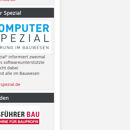
 Spezial
ial“ informiert zweimal
as softwareunterstützte
cht dabei
nd alle im Bauwesen
spezial.de
nden