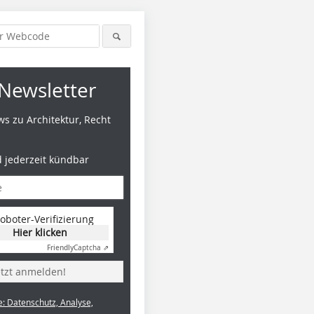
Newsletter
s zu Architektur, Recht
d jederzeit kündbar
oboter-Verifizierung
Hier klicken
Friendly
Captcha ⇗
etzt anmelden!
e: Datenschutz, Analyse,