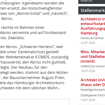
nachlässigten. Irgendwann wurden die
ten ersetzt, die Holzschwingfenster
Stellenmark
twas von „Monströsität“ und „hässlich“,
Abriss.
Architekt:in 
entwurfsstar
 reichte im Rahmen einer
Ausführungsp
 Abriss verneinte und auf Fortbestand
Hamburg
reis. Zwecklos.
Henke & Partner
22.07.2026
en Abriss. „Schweren Herzens“, weil
mble unter Denkmalschutz gestellt
Wiss. Mitarbei
und Städteba
l der Weltdenkmalrat ICOMOS, zuständig
(m/w/d)
ausviertel, den Abriss nicht guthieß,
HafenCity Univer
 legte. Der Neubau, für den
18.07.2026
elegt werden, stammt aus dem letzten
r, der Bauunternehmer August Prien,
Architekt (m/
atte das Hamburger Architektürbüro
Ahaus oder 
schieden mit dem üblichen Wohn-,
farwickgrote par
Stadtplaner Par
14.07.2026