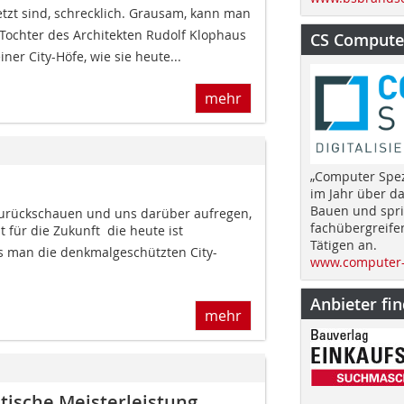
e jetzt sind, schrecklich. Grausam, kann man
, Tochter des Architekten Rudolf Klophaus
CS Computer
iner City-Höfe, wie sie heute...
mehr
„Computer Spez
im Jahr über d
Bauen und spri
 zurückschauen und uns darüber aufregen,
fachübergreife
für die Zukunft  die heute ist 
Tätigen an.
 man die denkmalgeschützten City-
www.computer-
Anbieter fi
mehr
stische Meisterleistung