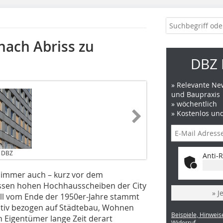
nach Abriss zu
DBZ 
» Relevante New
und Baupraxis
» wöchentlich
» Kostenlos un
/ DBZ
Anti-R
immer auch – kurz vor dem
ossen hohen Hochhausscheiben der City
» J
l vom Ende der 1950er-Jahre stammt
vativ bezogen auf Städtebau, Wohnen
Beispiele, Hinweis
 Eigentümer lange Zeit derart
Widerruf