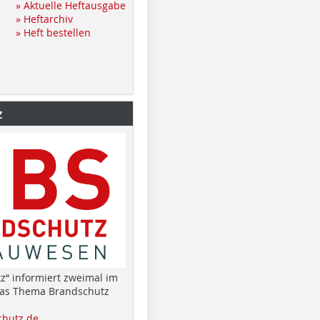
» Aktuelle Heftausgabe
» Heftarchiv
» Heft bestellen
z
z“ informiert zweimal im
das Thema Brandschutz
hutz.de