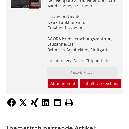
DBZ Heftpate Astrid Piber und Tom
Minderhoud, UNStudio
Fassadenakustik
Neue Funktionen für
Gebäudefassaden
AGORA Krebsforschungszentrum,
Lausanne/CH
Behnisch Architekten, Stuttgart
Im Interview: David Chipperfield
Ressort: Aktuell
Abonnement
Inhaltsverzeichnis
Thematisch passende Artikel: