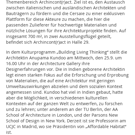
Themenbereich Archincont(r)act. Ziel ist es, den Austausch
zwischen italienischen und ausländischen Architekten und
Bauträgern zu fördern und die Cersaie zu einer exklusiven
Plattform für diese Akteure zu machen, die hier die
passenden Zulieferer für hochwertige Materialien und
nützliche Lösungen für ihre Architekturprojekte finden. Auf
insgesamt 700 m², in zwei Ausstellungsflügel geteilt,
befindet sich Archincont(r)act in Halle 29.
In dem Kulturprogramm „Building Living Thinking“ stellt die
Architektin Anupama Kundoo am Mittwoch, den 25.9. um
16.00 Uhr in der Architecture Gallery ihre
Designerfahrungen vor. Die in Indien geborene Architektin
legt einen starken Fokus auf die Erforschung und Erprobung
von Materialien, die auf eine Architektur mit geringen
Umweltauswirkungen abzielen und dem sozialen Kontext
angemessen sind. Kundoo hat viel in Indien gebaut, hatte
aber die Möglichkeit, in verschiedenen kulturellen
Kontexten auf der ganzen Welt zu entwerfen, zu forschen
und zu lehren; unter anderem an der TU Berlin, der AA
School of Architecture in London, und der Parsons New
School of Design in New York. Derzeit ist sie Professorin am
UCJC in Madrid, wo sie Präsidentin von „Affordable Habitat“
ist.