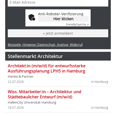
Anti-Roboter-Verifizierung
Hier klicken
Friendly
Captcha ⇗
» Jetzt anmelden!
Beispiele, Hinweise: Datenschutz, Analyse, Widerruf
Stellenmarkt Architektur
Architekt:in (m/w/d) für entwurfsstarke
Ausführungsplanung LPH5 in Hamburg
Henke & Partner
22.07.2026
in Hamburg
Wiss. Mitarbeiter:in – Architektur und
Städtebaulicher Entwurf (m/w/d)
HafenCity Universität Hamburg
18.07.2026
in Hamburg