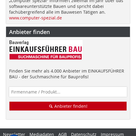
„Computer Spezial“ informiert zweimal im Jahr über das
softwareunterstützte Bauen und spricht dabei
fachübergreifend alle im Bauwesen Tätigen an.
www.computer-spezial.de
Anbieter finden
Finden Sie mehr als 4.000 Anbieter im EINKAUFSFÜHRER
BAU - der Suchmaschine für Bauprofis!
Anbieter finden!
Newsletter
Mediadaten
AGB
Datenschutz
Impressum