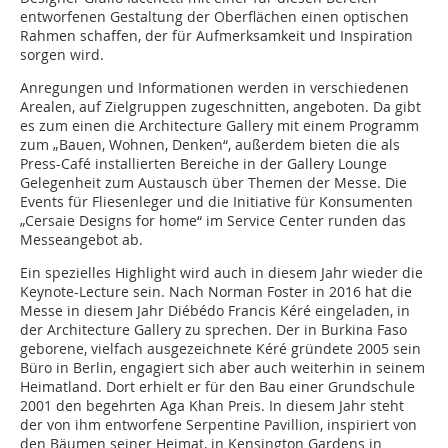
entworfenen Gestaltung der Oberflächen einen optischen
Rahmen schaffen, der für Aufmerksamkeit und Inspiration
sorgen wird.
Anregungen und Informationen werden in verschiedenen
Arealen, auf Zielgruppen zugeschnitten, angeboten. Da gibt
es zum einen die Architecture Gallery mit einem Programm
zum „Bauen, Wohnen, Denken“, außerdem bieten die als
Press-Café installierten Bereiche in der Gallery Lounge
Gelegenheit zum Austausch über Themen der Messe. Die
Events für Fliesenleger und die Initiative für Konsumenten
„Cersaie Designs for home“ im Service Center runden das
Messeangebot ab.
Ein spezielles Highlight wird auch in diesem Jahr wieder die
Keynote-Lecture sein. Nach Norman Foster in 2016 hat die
Messe in diesem Jahr Diébédo Francis Kéré eingeladen, in
der Architecture Gallery zu sprechen. Der in Burkina Faso
geborene, vielfach ausgezeichnete Kéré gründete 2005 sein
Büro in Berlin, engagiert sich aber auch weiterhin in seinem
Heimatland. Dort erhielt er für den Bau einer Grundschule
2001 den begehrten Aga Khan Preis. In diesem Jahr steht
der von ihm entworfene Serpentine Pavillion, inspiriert von
den Bäumen seiner Heimat, in Kensington Gardens in