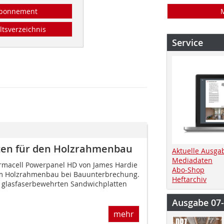
bonnement
ltsverzeichnis
Service
ten für den Holzrahmenbau
Aktuelle Ausga
Mediadaten
rmacell Powerpanel HD von James Hardie
Abo-Shop
 im Holzrahmenbau bei Bauunterbrechung.
Heftarchiv
glasfaserbewehrten Sandwichplatten
Ausgabe 07
mehr