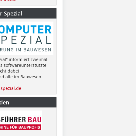
 Spezial
ial“ informiert zweimal
as softwareunterstützte
cht dabei
nd alle im Bauwesen
spezial.de
nden