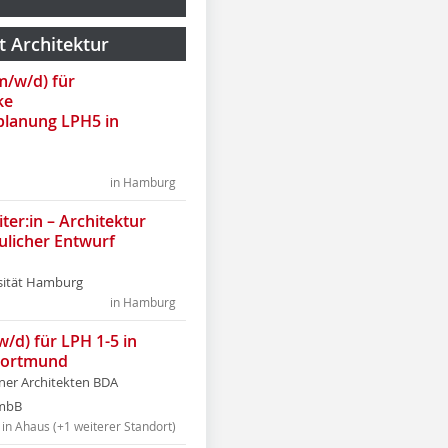
t Architektur
(m/w/d) für
ke
lanung LPH5 in
in Hamburg
ter:in – Architektur
ulicher Entwurf
sität Hamburg
in Hamburg
w/d) für LPH 1-5 in
Dortmund
tner Architekten BDA
tmbB
in Ahaus (+1 weiterer Standort)