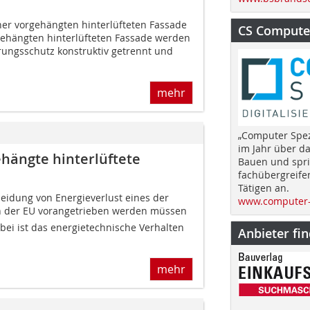
ner vorgehängten hinterlüfteten Fassade
CS Computer
gehängten hinterlüfteten Fassade werden
ungsschutz konstruktiv getrennt und
mehr
„Computer Spez
im Jahr über d
ehängte hinterlüftete
Bauen und spri
fachübergreife
Tätigen an.
eidung von Energieverlust eines der
www.computer-
n der EU vorangetrieben werden müssen 
abei ist das energietechnische Verhalten
Anbieter fi
mehr