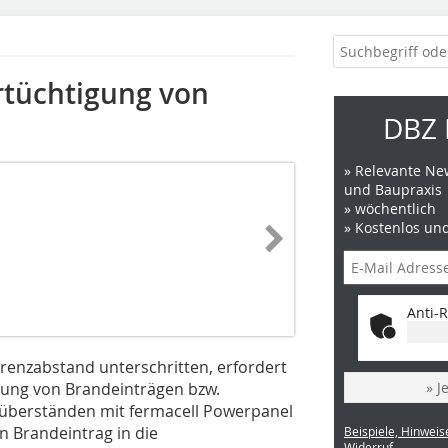
rtüchtigung von
DBZ 
» Relevante New
und Baupraxis
» wöchentlich
» Kostenlos un
Anti-R
enzabstand unterschritten, erfordert
ung von Brandeinträgen bzw.
» J
überständen mit fermacell Powerpanel
n Brandeintrag in die
Beispiele, Hinweis
Widerruf