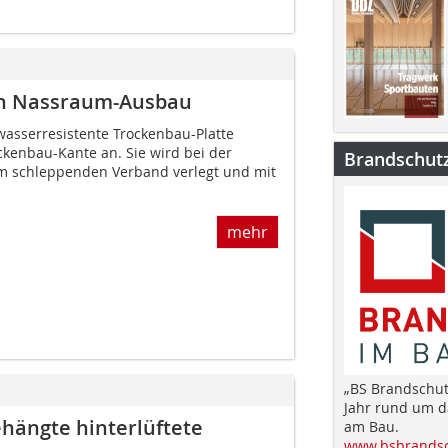
en Nassraum-Ausbau
 wasserresistente Trockenbau-Platte
ckenbau-Kante an. Sie wird bei der
Brandschut
im schleppenden Verband verlegt und mit
mehr
„BS Brandschut
Jahr rund um 
ehängte hinterlüftete
am Bau.
www.bsbrandsc