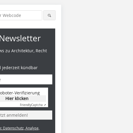
Newsletter
s zu Architektur, Recht
d jederzeit kündbar
oboter-Verifizierung
Hier klicken
Friendly
Captcha ⇗
etzt anmelden!
e: Datenschutz, Analyse,