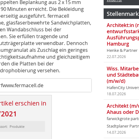
doppelten Beplankung aus 2 x 15 mm
90 Minuten erreicht. Die Bekleidung
Stellenmark
berseitig ausgeführt. fermacell
, glasfaserbewehrte Sandwichplatten,
Architekt:in 
ren Wandabschluss bei der
entwurfsstar
n. Sie erfüllen tragende und
Ausführungsp
Putzträgerplatte verwendbar. Dennoch
Hamburg
aumgranulat als Zuschlag ein geringes
Henke & Partner
chtigkeitsaufnahme und gleichzeitigem
22.07.2026
den die Platten bei der
Wiss. Mitarbei
ydrophobierung versehen.
und Städteba
(m/w/d)
fwww.fermacell.de
HafenCity Univer
18.07.2026
tikel erschien in
Architekt (m/
Ahaus oder 
/2021
farwickgrote par
Stadtplaner Par
ssort: Produkte
14.07.2026