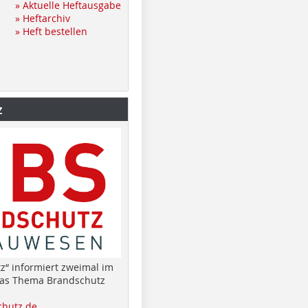
» Aktuelle Heftausgabe
» Heftarchiv
» Heft bestellen
z
z“ informiert zweimal im
das Thema Brandschutz
hutz.de