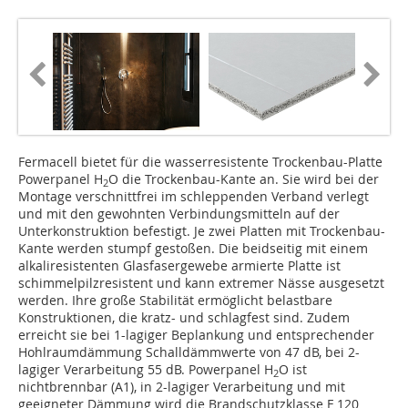
Fermacell bietet für die wasserresistente Trockenbau-Platte
Power­panel H
O die Trockenbau-Kante an. Sie wird bei der
2
Montage verschnittfrei im schleppenden Verband verlegt
und mit den gewohnten Verbindungsmitteln auf der
Unterkonstruktion befestigt. Je zwei ­Platten mit Trockenbau-
Kante werden stumpf gestoßen. Die beidseitig mit einem
alkaliresistenten Glasfasergewebe armierte Platte ist
schimmelpilzresistent und kann extremer Nässe ausgesetzt
werden. Ihre große Stabilität ermöglicht belastbare
Konstruktionen, die kratz- und schlagfest sind. Zudem
erreicht sie bei 1-lagiger Beplankung und entsprechender
Hohlraumdämmung Schalldämmwerte von 47 dB, bei 2-
lagiger Verarbeitung 55 dB. Powerpanel H
O ist
2
nichtbrennbar (A1), in 2-lagiger Verarbeitung und mit
geeigneter Dämmung wird die Brandschutzklasse F 120