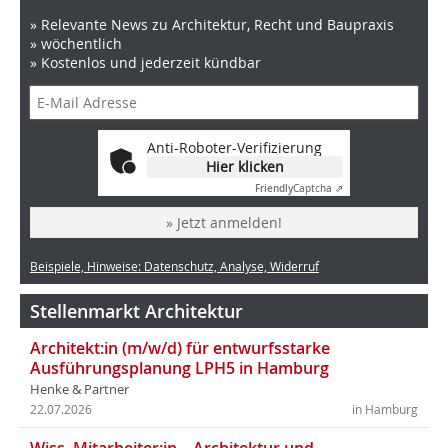
» Relevante News zu Architektur, Recht und Baupraxis
» wöchentlich
» Kostenlos und jederzeit kündbar
Anti-Roboter-Verifizierung
Hier klicken
Friendly
Captcha ⇗
» Jetzt anmelden!
Beispiele, Hinweise: Datenschutz, Analyse, Widerruf
Stellenmarkt Architektur
Architekt:in (m/w/d) für entwurfsstarke
Ausführungsplanung LPH5 in Hamburg
Henke & Partner
22.07.2026
in Hamburg