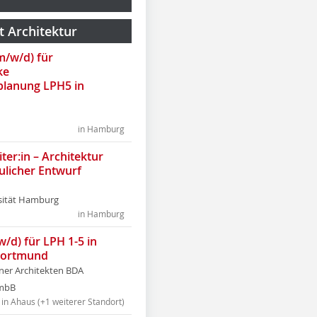
t Architektur
(m/w/d) für
ke
lanung LPH5 in
in Hamburg
ter:in – Architektur
ulicher Entwurf
sität Hamburg
in Hamburg
w/d) für LPH 1-5 in
Dortmund
tner Architekten BDA
tmbB
in Ahaus (+1 weiterer Standort)