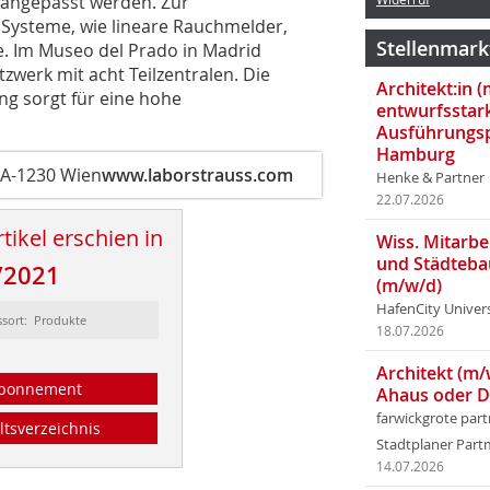
 angepasst werden. Zur
Systeme, wie lineare Rauchmelder,
Stellenmark
 Im Museo del Prado in Madrid
tzwerk mit acht Teilzentralen. Die
Architekt:in 
g sorgt für eine hohe
entwurfsstar
Ausführungsp
Hamburg
A-1230 Wien
www.laborstrauss.com
Henke & Partner
22.07.2026
tikel erschien in
Wiss. Mitarbei
und Städteba
/2021
(m/w/d)
HafenCity Univer
ssort: Produkte
18.07.2026
Architekt (m/
bonnement
Ahaus oder 
farwickgrote par
ltsverzeichnis
Stadtplaner Par
14.07.2026