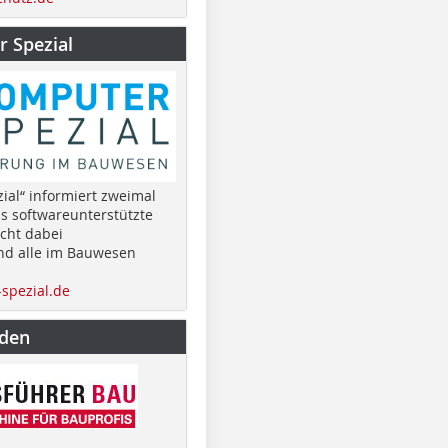
 Spezial
ial“ informiert zweimal
as softwareunterstützte
cht dabei
nd alle im Bauwesen
spezial.de
nden