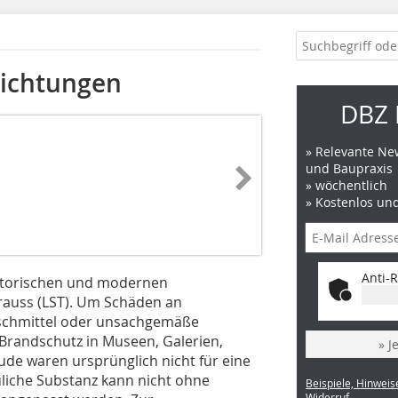
richtungen
DBZ 
» Relevante New
und Baupraxis
» wöchentlich
» Kostenlos un
Anti-R
istorischen und modernen
trauss (LST). Um Schäden an
schmittel oder unsachgemäße
Brandschutz in Museen, Galerien,
» J
ude waren ursprünglich nicht für eine
liche Substanz kann nicht ohne
Beispiele, Hinweis
Widerruf