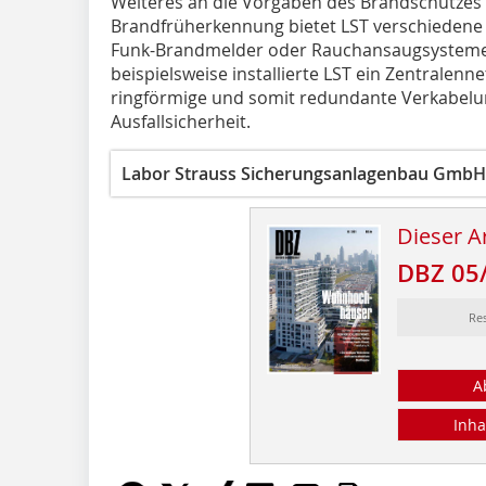
Weiteres an die Vorgaben des Brandschutzes
Brandfrüherkennung bietet LST verschiedene 
Funk-Brandmelder oder Rauchansaugsysteme.
beispielsweise installierte LST ein Zentralenne
ringförmige und somit redundante Verkabelun
Ausfallsicherheit.
Labor Strauss Sicherungsanlagenbau GmbH
Dieser Ar
DBZ 05
Re
A
Inha