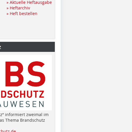
» Aktuelle Heftausgabe
» Heftarchiv
» Heft bestellen
z
z“ informiert zweimal im
das Thema Brandschutz
hutz.de