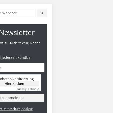
Newsletter
s zu Architektur, Recht
d jederzeit kündbar
oboter-Verifizierung
Hier klicken
Friendly
Captcha ⇗
etzt anmelden!
e: Datenschutz, Analyse,