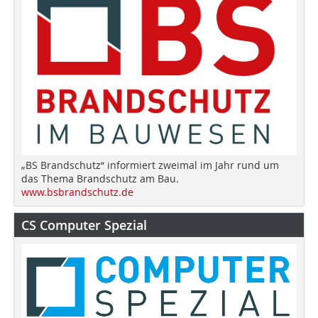
„BS Brandschutz“ informiert zweimal im Jahr rund um
das Thema Brandschutz am Bau.
www.bsbrandschutz.de
CS Computer Spezial