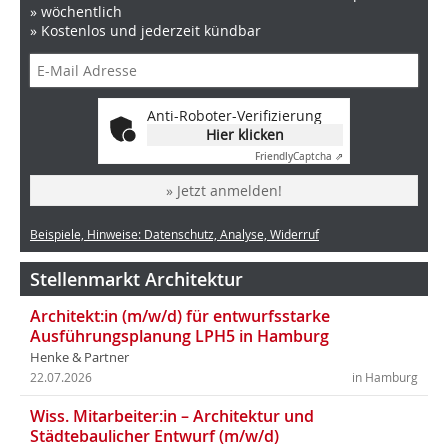
» wöchentlich
» Kostenlos und jederzeit kündbar
Anti-Roboter-Verifizierung
Hier klicken
Friendly
Captcha ⇗
» Jetzt anmelden!
Beispiele, Hinweise: Datenschutz, Analyse, Widerruf
Stellenmarkt Architektur
Architekt:in (m/w/d) für entwurfsstarke
Ausführungsplanung LPH5 in Hamburg
Henke & Partner
22.07.2026
in Hamburg
Wiss. Mitarbeiter:in – Architektur und
Städtebaulicher Entwurf (m/w/d)