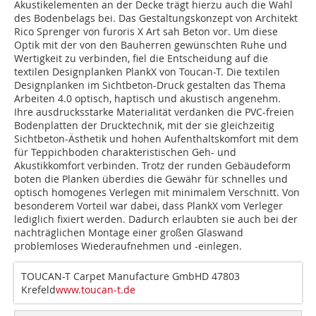
Akustikelementen an der Decke trägt hierzu auch die Wahl
des Bodenbelags bei. Das Gestaltungskonzept von Architekt
Rico Sprenger von furoris X Art sah Beton vor. Um diese
Optik mit der von den Bauherren gewünschten Ruhe und
Wertigkeit zu verbinden, fiel die Entscheidung auf die
textilen Designplanken PlankX von Toucan-T. Die textilen
Designplanken im Sichtbeton-Druck gestalten das Thema
Arbeiten 4.0 optisch, haptisch und akustisch angenehm.
Ihre ausdrucksstarke Materialität verdanken die PVC-freien
Bodenplatten der Drucktechnik, mit der sie gleichzeitig
Sichtbeton-Ästhetik und hohen Aufenthaltskomfort mit dem
für Teppichboden charakteristischen Geh- und
Akustikkomfort verbinden. Trotz der runden Gebäudeform
boten die Planken überdies die Gewähr für schnelles und
optisch homogenes Verlegen mit minimalem Verschnitt. Von
besonderem Vorteil war dabei, dass PlankX vom Verleger
lediglich fixiert werden. Dadurch erlaubten sie auch bei der
nachträglichen Montage einer großen Glaswand
problemloses Wiederaufnehmen und -einlegen.
TOUCAN-T Carpet Manufacture GmbHD 47803
Krefeld
www.toucan-t.de