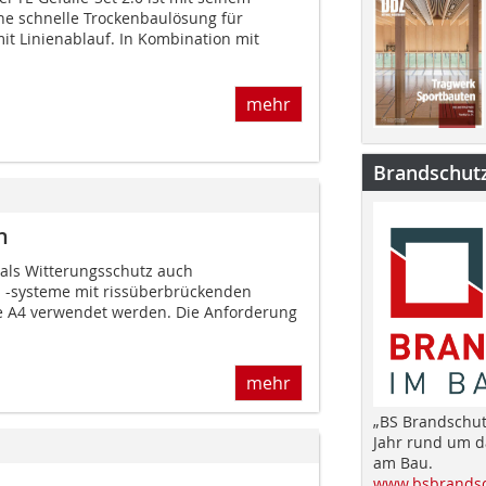
ine schnelle Trockenbaulösung für
t Linienablauf. In Kombination mit
mehr
Brandschut
n
als Witterungsschutz auch
d -systeme mit rissüberbrückenden
e A4 verwendet werden. Die Anforderung
mehr
„BS Brandschut
Jahr rund um 
am Bau.
www.bsbrandsc