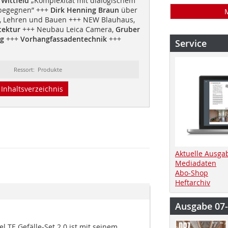
 Wittfeld
„Komplexität mit dialogischem
begegnen” +++
Dirk Henning Braun
über
n, Lehren und Bauen +++ NEW Blauhaus,
tektur
+++ Neubau Leica Camera,
Gruber
rg
+++
Vorhangfassadentechnik
+++
Service
Ressort: Produkte
Inhaltsverzeichnis
Aktuelle Ausga
Mediadaten
Abo-Shop
Heftarchiv
Ausgabe 07
 TE Gefälle-Set 2.0 ist mit seinem