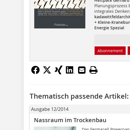
Heftpate Gerhard
Planungsprozess 
integrales Denke
kadawittfeldarchi
+ Kleine-Kranebu
Energie Spezial
Abonnement
Thematisch passende Artikel:
Ausgabe 12/2014
Nassraum im Trockenbau
Das Fermacell Powerpanel