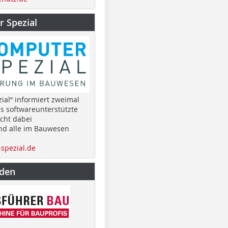
 Spezial
ial“ informiert zweimal
as softwareunterstützte
cht dabei
nd alle im Bauwesen
spezial.de
nden