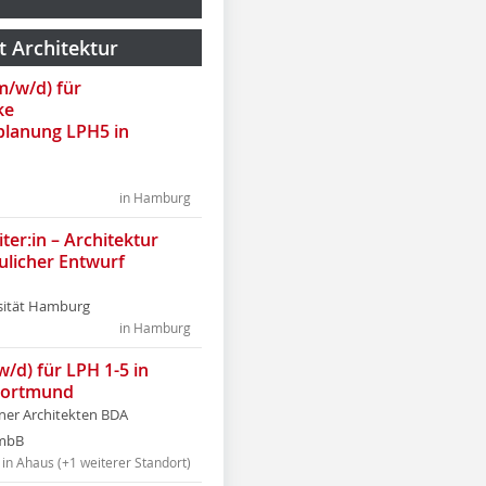
t Architektur
(m/w/d) für
ke
lanung LPH5 in
in Hamburg
ter:in – Architektur
ulicher Entwurf
sität Hamburg
in Hamburg
w/d) für LPH 1-5 in
Dortmund
tner Architekten BDA
tmbB
in Ahaus (+1 weiterer Standort)