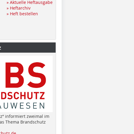
» Aktuelle Heftausgabe
» Heftarchiv
» Heft bestellen
z
z“ informiert zweimal im
das Thema Brandschutz
hutz.de