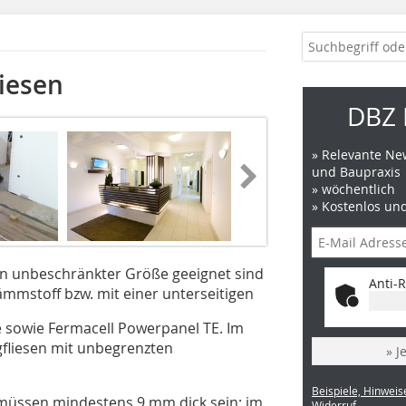
iesen
DBZ 
» Relevante New
und Baupraxis
» wöchentlich
» Kostenlos un
 in unbeschränkter Größe geeignet sind
Anti-R
mmstoff bzw. mit einer unterseitigen
sowie Fermacell Powerpanel TE. Im
gfliesen mit unbegrenzten
» J
Beispiele, Hinweis
 müssen mindestens 9 mm dick sein; im
Widerruf