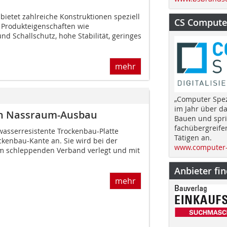
 bietet zahlreiche Konstruktionen speziell
CS Computer
. Produkteigenschaften wie
d Schallschutz, hohe Stabilität, geringes
mehr
„Computer Spez
im Jahr über d
en Nassraum-Ausbau
Bauen und spri
fachübergreife
 wasserresistente Trockenbau-Platte
Tätigen an.
ckenbau-Kante an. Sie wird bei der
www.computer-
im schleppenden Verband verlegt und mit
Anbieter fi
mehr