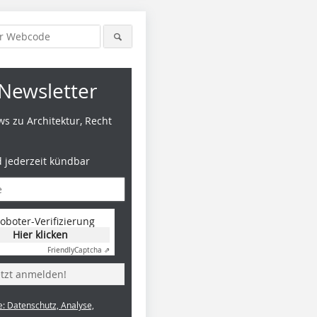
Newsletter
s zu Architektur, Recht
d jederzeit kündbar
oboter-Verifizierung
Hier klicken
Friendly
Captcha ⇗
etzt anmelden!
e: Datenschutz, Analyse,