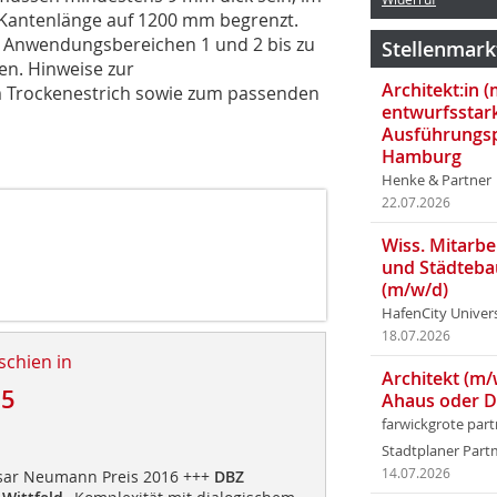
e Kantenlänge auf 1200 mm begrenzt.
en Anwendungsbereichen 1 und 2 bis zu
Stellenmark
en. Hinweise zur
Architekt:in 
 Trockenestrich sowie zum passenden
entwurfsstar
Ausführungsp
Hamburg
Henke & Partner
22.07.2026
Wiss. Mitarbei
und Städteba
(m/w/d)
HafenCity Univer
18.07.2026
schien in
Architekt (m/
15
Ahaus oder 
farwickgrote par
Stadtplaner Par
14.07.2026
sar Neumann Preis 2016 +++
DBZ