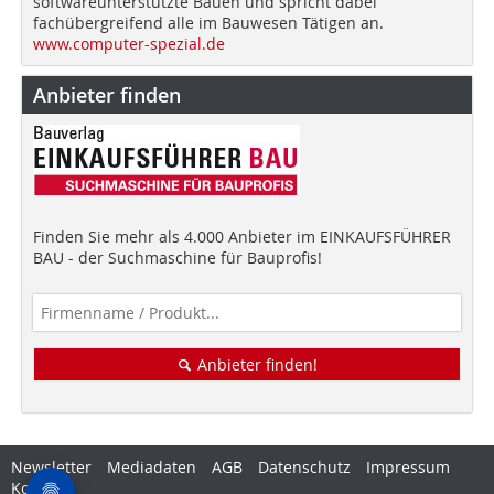
softwareunterstützte Bauen und spricht dabei
fachübergreifend alle im Bauwesen Tätigen an.
www.computer-spezial.de
Anbieter finden
Finden Sie mehr als 4.000 Anbieter im EINKAUFSFÜHRER
BAU - der Suchmaschine für Bauprofis!
Anbieter finden!
Newsletter
Mediadaten
AGB
Datenschutz
Impressum
Kontakt