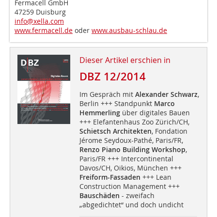
Fermacell GmbH
47259 Duisburg
info@xella.com
www.fermacell.de
oder
www.ausbau-schlau.de
Dieser Artikel erschien in
DBZ 12/2014
Im Gespräch mit
Alexander Schwarz
,
Berlin +++ Standpunkt
Marco
Hemmerling
über digitales Bauen
+++ Elefantenhaus Zoo Zürich/CH,
Schietsch Architekten
, Fondation
Jérome Seydoux-Pathé, Paris/FR,
Renzo Piano Building Workshop
,
Paris/FR +++ Intercontinental
Davos/CH, Oikios, München +++
Freiform-Fassaden
+++ Lean
Construction Management +++
Bauschäden
- zweifach
„abgedichtet“ und doch undicht