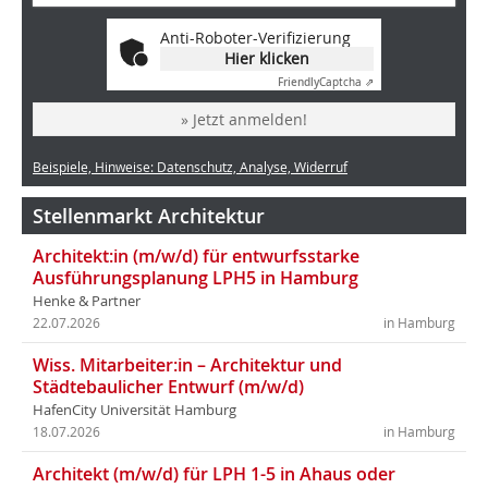
Anti-Roboter-Verifizierung
Hier klicken
Friendly
Captcha ⇗
» Jetzt anmelden!
Beispiele, Hinweise: Datenschutz, Analyse, Widerruf
Stellenmarkt Architektur
Architekt:in (m/w/d) für entwurfsstarke
Ausführungsplanung LPH5 in Hamburg
Henke & Partner
22.07.2026
in Hamburg
Wiss. Mitarbeiter:in – Architektur und
Städtebaulicher Entwurf (m/w/d)
HafenCity Universität Hamburg
18.07.2026
in Hamburg
Architekt (m/w/d) für LPH 1-5 in Ahaus oder