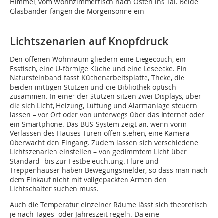
Himmel, vom Wohnzimmertisch nach Osten ins Tal. Beide
Glasbänder fangen die Morgensonne ein.
Lichtszenarien auf Knopfdruck
Den offenen Wohnraum gliedern eine Liegecouch, ein
Esstisch, eine U-förmige Küche und eine Leseecke. Ein
Natursteinband fasst Küchen­arbeitsplatte, Theke, die
beiden mittigen Stützen und die Bibliothek optisch
zusammen. In einer der Stützen sitzen zwei Displays, über
die sich Licht, Heizung, Lüftung und Alarmanlage steuern
lassen – vor Ort oder von unterwegs über das Internet oder
ein Smartphone. Das BUS-System zeigt an, wenn vorm
Verlassen des Hauses Türen offen stehen, eine Kamera
überwacht den Eingang. Zudem lassen sich verschiedene
Lichtszenarien einstellen – von gedimmtem Licht über
Standard- bis zur Festbeleuchtung. Flure und
Treppenhäuser haben Bewegungsmelder, so dass man nach
dem Einkauf nicht mit vollgepackten Armen den
Lichtschalter suchen muss.
Auch die Temperatur einzelner Räume lässt sich theoretisch
je nach Tages- oder Jahreszeit regeln. Da eine