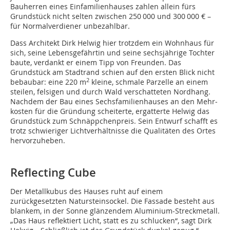
Bauherren eines Einfamilienhauses zahlen allein fürs
Grundstück nicht selten zwischen 250 000 und 300 000 € –
für Normalverdiener unbezahlbar.
Dass Architekt Dirk Helwig hier trotzdem ein Wohnhaus für
sich, seine Lebensgefährtin und seine sechsjährige Tochter
baute, verdankt er einem Tipp von Freunden. Das
Grundstück am Stadtrand schien auf den ersten Blick nicht
2
bebaubar: eine 220 m
kleine, schmale Parzelle an einem
steilen, felsigen und durch Wald verschatteten Nordhang.
Nachdem der Bau eines Sechsfamilienhauses an den Mehr­
kosten für die Gründung scheiterte, ergatterte Helwig das
Grundstück zum Schnäppchenpreis. Sein Entwurf schafft es
trotz schwieriger Licht­­verhältnisse die Qualitäten des Ortes
hervorzuheben.
Reflecting Cube
Der Metallkubus des Hauses ruht auf einem
zurückgesetzten Natursteinsockel. Die Fassade besteht aus
blankem, in der Sonne glänzen­dem Aluminium-Streckmetall.
„Das Haus reflektiert Licht, statt es zu schlucken“, sagt Dirk