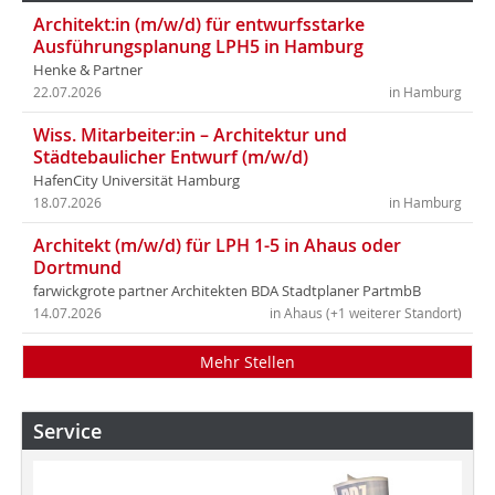
Architekt:in (m/w/d) für entwurfsstarke
Ausführungsplanung LPH5 in Hamburg
Henke & Partner
22.07.2026
in Hamburg
Wiss. Mitarbeiter:in – Architektur und
Städtebaulicher Entwurf (m/w/d)
HafenCity Universität Hamburg
18.07.2026
in Hamburg
Architekt (m/w/d) für LPH 1-5 in Ahaus oder
Dortmund
farwickgrote partner Architekten BDA Stadtplaner PartmbB
14.07.2026
in Ahaus (+1 weiterer Standort)
Mehr Stellen
Service