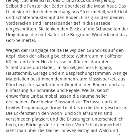
Helwig. „Schließlich ist das Grundstück dunkel genug.“
Selbst die Fenster der Bäder überdeckt die Metall­haut. Das
Licht sickert durch den Vorhang aus Streckmetall, wirft Licht-
und Schattenmuster auf den Boden. Einzig an den beiden
Vorderecken sind Fensterbänder tief in die Fassade
eingeschnitten. Sie lenken den Blick auf die Schauseiten der
Umgebung: die mittelalterliche Burg­ruine Windeck und das
Gorxheimertal.
Wegen der Hanglage stellte Helwig den Grundriss auf den
Kopf: oben der allseitig belichtete Wohnraum mit offener
Küche und einer Holzterrasse im Rücken, darunter
Schlafräume und Bäder, im Sockelgeschoss Eingang,
Haustechnik, Garage und ein Besprechungszimmer. Wenige
Materialien bestimmen den Innenraum: Massivparkett aus
Räuchereiche, sandfarbener Granit in den Bädern und als
Einfassung für Schränke und Regale. Weiße, selbst
entworfene Einbaumöbel lassen die Räume heller
erscheinen. Durch eine Glaswand zur Terrasse und ein
breites Treppenauge dringt Licht bis in die Untergeschosse.
Die Eckfenster in den Wohn- und Schlafräumen sind
verschieden plat­ziert und die Brüstungen unterschiedlich
hoch, um Blicke gezielt zu lenken: Vom Schlafzimmerbett
sieht man über die Dächer hinweg einzig auf Wald und