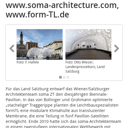
www.soma-architecture.com,
www.form-TL.de
Foto: F. Hafele
Foto: Otto Wieser,
Abb. (3)
Landespressebüro, Land
Salzburg
Für das Land Salzburg entwarf das Wiener/Salzburger
Architekten­team soma ZT den diesjährigen Biennale-
Pavillon. In das von Bollinger und Grohmann optimierte
„stachelige“ Traggerippe planten die Leichtbauspezialisten
formTL eine modulare Klimahülle aus transluzenter
Membrane, die eine Teilung in fünf Pavillon-Satelliten
ermöglicht. Ende 2010 hatte sich das soma-Architektenteam
in einem zweistufigen internationalen Wettbewerb mit