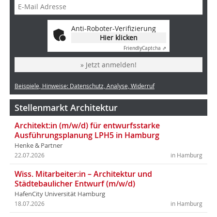
Anti-Roboter-Verifizierung
Hier klicken
Friendly
Captcha ⇗
» Jetzt anmelden!
Beispiele, Hinweise: Datenschutz, Analyse, Widerruf
Stellenmarkt Architektur
Architekt:in (m/w/d) für entwurfsstarke
Ausführungsplanung LPH5 in Hamburg
Henke & Partner
22.07.2026
in Hamburg
Wiss. Mitarbeiter:in – Architektur und
Städtebaulicher Entwurf (m/w/d)
HafenCity Universität Hamburg
18.07.2026
in Hamburg