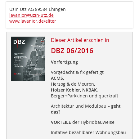
Uzin Utz AG 89584 Ehingen
lavanior@uzin-utz.de
www.lavanior.de/eliter
Dieser Artikel erschien in
DBZ 06/2016
Vorfertigung
Vorgedacht & fix gefertigt
ACMS
,
Herzog & de Meuron,
Holzer Kobler
,
NKBAK
,
Berger+Parkkinen und querkraft
Architektur und Modulbau –
geht
das?
VORTEILE
der Hybridbauweise
Initative bezahlbarer Wohnungsbau