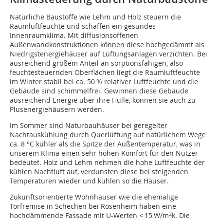
Natürliche Baustoffe wie Lehm und Holz steuern die
Raumluftfeuchte und schaffen ein gesundes
Innenraumklima. Mit diffusionsoffenen
Außenwandkonstruktionen können diese hochgedämmt als
Niedrigstenergiehäuser auf Lüftungsanlagen verzichten. Bei
ausreichend großem Anteil an sorptionsfähigen, also
feuchtesteuernden Oberflächen liegt die Raumluftfeuchte
im Winter stabil bei ca. 50 % relativer Luftfeuchte und die
Gebäude sind schimmelfrei. Gewinnen diese Gebäude
ausreichend Energie über ihre Hülle, können sie auch zu
Plusenergiehäusern werden.
Im Sommer sind Naturbauhäuser bei geregelter
Nachtauskühlung durch Querlüftung auf natürlichem Wege
ca. 8 °C kühler als die Spitze der Außentemperatur, was in
unserem Klima einen sehr hohen Komfort für den Nutzer
bedeutet. Holz und Lehm nehmen die hohe Luftfeuchte der
kühlen Nachtluft auf, verdunsten diese bei steigenden
Temperatu­ren wieder und kühlen so die Häuser.
Zukunftsorientierte Wohnhäuser wie die ehemalige
Torfremise in Schechen bei Rosenheim haben eine
2
hochdämmende Fassade mit U-Werten < 15 W/m
k. Die