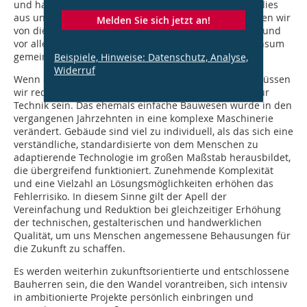
und hat kleine ökologische Fußabdrücke. Auch wenn dies
aus unserer Sichtweise ungewöhnlich erscheint, können wir
Melden Sie sich jetzt an!
von diesen Menschen sehr viel lernen bzw. mit ihnen und
vor allem mit den Menschen an der Schwelle zum Konsum
gemeinsam am Wandel arbeiten.
Beispiele, Hinweise: Datenschutz, Analyse,
Widerruf
Wenn es zu einem globalen Ausgleich kommen soll, müssen
wir reduzieren und Vorbild für Intelligenz und nicht für
Technik sein. Das ehemals einfache Bauwesen wurde in den
vergangenen Jahrzehnten in eine komplexe Maschinerie
verändert. Gebäude sind viel zu individuell, als das sich eine
verständliche, standardisierte von dem Menschen zu
adaptierende Technologie im großen Maßstab herausbildet,
die übergreifend funktioniert. Zunehmende Komplexität
und eine Vielzahl an Lösungsmöglichkeiten erhöhen das
Fehlerrisiko. In diesem Sinne gilt der Apell der
Vereinfachung und Reduktion bei gleichzeitiger Erhöhung
der technischen, gestalterischen und handwerklichen
Qualität, um uns Menschen angemessene Behausun­gen für
die Zukunft zu schaffen.
Es werden weiterhin zukunftsorientierte und entschlossene
Bauherren sein, die den Wandel vorantreiben, sich intensiv
in ambi­tionierte Projekte persönlich einbringen und