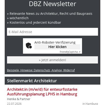
DBZ Newsletter
» Relevante News zu Architektur, Recht und Baupraxis
» wöchentlich
» Kostenlos und jederzeit kündbar
Anti-Roboter-Verifizierung
Hier klicken
Friendly
Captcha ⇗
» Jetzt anmelden!
Beispiele, Hinweise: Datenschutz, Analyse, Widerruf
Stellenmarkt Architektur
Architekt:in (m/w/d) für entwurfsstarke
Ausführungsplanung LPH5 in Hamburg
Henke & Partner
22.07.2026
in Hamburg