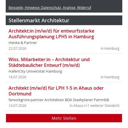
Beispiele, Hinweise: Datenschutz, Analyse, Widerruf
Stellenmarkt Architektur
Architekt:in (m/w/d) für entwurfsstarke
Ausführungsplanung LPH5 in Hamburg
Henke & Partner
22.07.2026
in Hamburg
Wiss. Mitarbeiter:in – Architektur und
Städtebaulicher Entwurf (m/w/d)
HafenCity Universität Hamburg
18.07.2026
in Hamburg
Architekt (m/w/d) für LPH 1-5 in Ahaus oder
Dortmund
farwickgrote partner Architekten BDA Stadtplaner PartmbB
14.07.2026
in Ahaus (+1 weiterer Standort)
Mehr Stellen