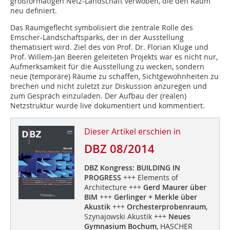
großformatigen Netz-Landschaft verwoben, die den Raum
neu definiert.
Das Raumgeflecht symbolisiert die zentrale Rolle des
Emscher-Landschaftsparks, der in der Ausstellung
thematisiert wird. Ziel des von Prof. Dr. Florian Kluge und
Prof. Willem-Jan Beeren geleiteten Projekts war es nicht nur,
Aufmerksamkeit für die Ausstellung zu wecken, sondern
neue (temporäre) Räume zu schaffen, Sichtgewohnheiten zu
brechen und nicht zuletzt zur Diskussion anzuregen und
zum Gespräch einzuladen. Der Aufbau der (realen)
Netzstruktur wurde live dokumentiert und kommentiert.
Dieser Artikel erschien in
DBZ 08/2014
DBZ Kongress: BUILDING IN
PROGRESS
+++ Elements of
Architecture +++
Gerd Maurer über
BIM
+++
Gerlinger + Merkle über
Akustik
+++
Orchesterprobenraum
,
Szynajowski Akustik +++
Neues
Gymnasium Bochum
, HASCHER