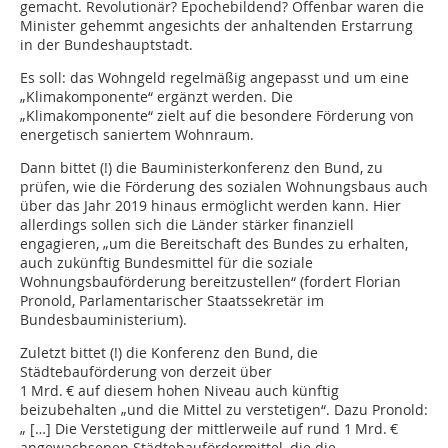
gemacht. Revolutionär? Epochebildend? Offenbar waren die
Minister gehemmt angesichts der anhaltenden Erstarrung
in der Bundeshauptstadt.
Es soll: das Wohngeld regelmäßig angepasst und um eine
„Klimakomponente“ ergänzt werden. Die
„Klimakomponente“ zielt auf die besondere Förderung von
energetisch saniertem Wohnraum.
Dann bittet (!) die Bauministerkonferenz den Bund, zu
prüfen, wie die Förderung des sozialen Wohnungsbaus auch
über das Jahr 2019 hinaus ermöglicht werden kann. Hier
allerdings sollen sich die Länder stärker finanziell
engagieren, „um die Bereitschaft des Bundes zu erhalten,
auch zukünftig Bundesmittel für die soziale
Wohnungsbauförderung bereitzustellen“ (fordert Florian
Pronold, Parlamentarischer Staatssekretär im
Bundesbauministerium).
Zuletzt bittet (!) die Konferenz den Bund, die
Städtebauförderung von derzeit über
1 Mrd. € auf diesem hohen Niveau auch künftig
beizubehalten „und die Mittel zu verstetigen“. Dazu Pronold:
„ […] Die Verstetigung der mittlerweile auf rund 1 Mrd. €
angewachsenen Städtebaufördermittel, die die