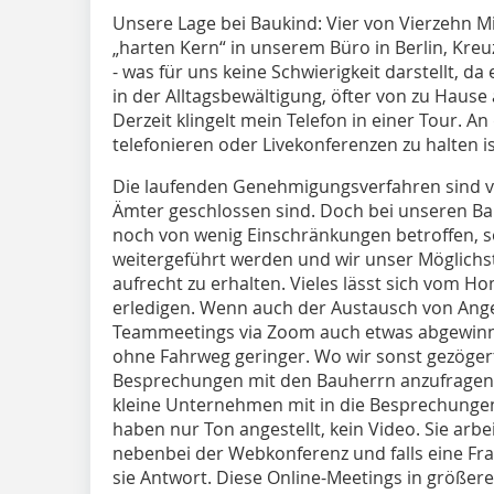
Unsere Lage bei Baukind: Vier von Vierzehn M
„harten Kern“ in unserem Büro in Berlin, Kreu
- was für uns keine Schwierigkeit darstellt, da
in der Alltagsbewältigung, öfter von zu Hause 
Derzeit klingelt mein Telefon in einer Tour. A
telefonieren oder Livekonferenzen zu halten 
Die laufenden Genehmigungsverfahren sind vo
Ämter geschlossen sind. Doch bei unseren Bau
noch von wenig Einschränkungen betroffen, 
weitergeführt werden und wir unser Möglichs
aufrecht zu erhalten. Vieles lässt sich vom H
erledigen. Wenn auch der Austausch von Angesi
Teammeetings via Zoom auch etwas abgewinnen
ohne Fahrweg geringer. Wo wir sonst gezögert 
Besprechungen mit den Bauherrn anzufragen, 
kleine Unternehmen mit in die Besprechunge
haben nur Ton angestellt, kein Video. Sie arb
nebenbei der Webkonferenz und falls eine Fr
sie Antwort. Diese Online-Meetings in größer