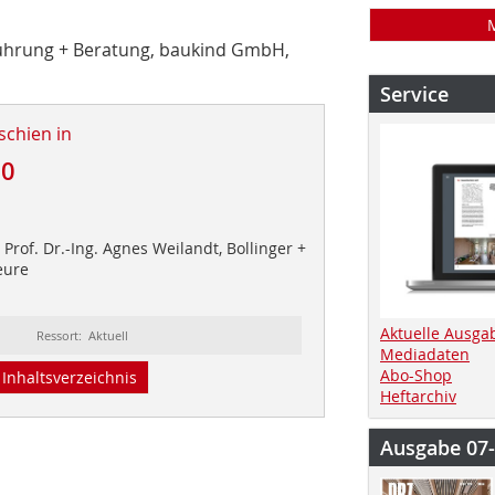
sführung + Beratung, baukind GmbH,
Service
schien in
20
Prof. Dr.-Ing. Agnes Weilandt, Bollinger +
eure
Aktuelle Ausga
Ressort: Aktuell
Mediadaten
Abo-Shop
Inhaltsverzeichnis
Heftarchiv
Ausgabe 07