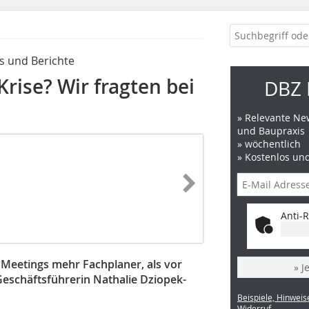
s und Berichte
Krise? Wir fragten bei
DBZ 
» Relevante New
und Baupraxis
» wöchentlich
» Kostenlos un
Anti-R
 Meetings mehr Fachplaner, als vor
» J
eschäftsführerin Nathalie Dziopek-
Beispiele, Hinweis
Widerruf