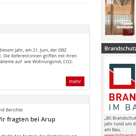
Brandschut
iesem Jahr, am 21. Juni, der DBZ
 Die Re­ferent:innen griffen mit ihren
obleme auf  wie Wohnungsnot, CO2-
mehr
nd Berichte
ir fragten bei Arup
„BS Brandschut
Jahr rund um 
am Bau.
www.bsbrandsc