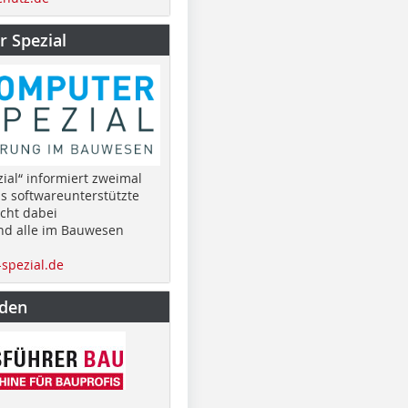
 Spezial
ial“ informiert zweimal
as softwareunterstützte
cht dabei
nd alle im Bauwesen
spezial.de
nden