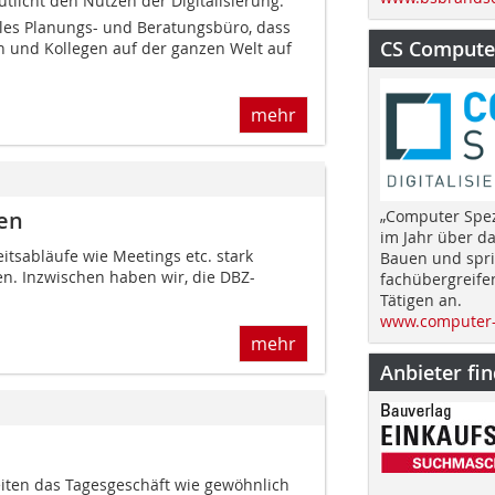
utlicht den Nutzen der Digitalisierung.
ales Planungs- und Beratungsbüro, dass
CS Computer
 und Kollegen auf der ganzen Welt auf
mehr
en
„Computer Spez
im Jahr über d
itsabläufe wie Meetings etc. stark
Bauen und spri
n. Inzwischen haben wir, die DBZ-
fachübergreife
Tätigen an.
www.computer-
mehr
Anbieter fi
eiten das Tagesgeschäft wie gewöhnlich