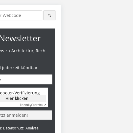
Newsletter
s zu Architektur, Recht
d jederzeit kündbar
oboter-Verifizierung
Hier klicken
Friendly
Captcha ⇗
etzt anmelden!
e: Datenschutz, Analyse,