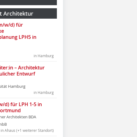
t Architektur
(m/w/d) für
ke
lanung LPH5 in
in Hamburg
ter:in – Architektur
ulicher Entwurf
sität Hamburg
in Hamburg
w/d) für LPH 1-5 in
Dortmund
tner Architekten BDA
tmbB
in Ahaus (+1 weiterer Standort)