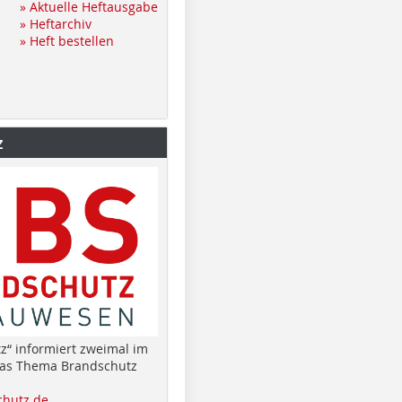
» Aktuelle Heftausgabe
» Heftarchiv
» Heft bestellen
z
z“ informiert zweimal im
das Thema Brandschutz
hutz.de