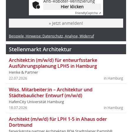
Anti-Roboter-Verifizierung
Hier klicken
Friendly
Captcha ⇗
» Jetzt anmelden!
Beispiele, Hinweise: Datenschutz, Analyse, Widerruf
Stellenmarkt Architektur
Architekt:in (m/w/d) für entwurfsstarke
Ausführungsplanung LPH5 in Hamburg
Henke & Partner
22.07.2026
in Hamburg
Wiss. Mitarbeiter:in – Architektur und
Städtebaulicher Entwurf (m/w/d)
HafenCity Universität Hamburg
18.07.2026
in Hamburg
Architekt (m/w/d) für LPH 1-5 in Ahaus oder
Dortmund
farwickgrote partner Architekten BDA Stadtplaner PartmbB