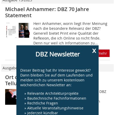
Michael Anhammer: DBZ 70 Jahre
Statement
Herr Anhammer, worin liegt Ihrer Meinung
nach die besondere Relevanz der DBZ?
Generell bietet Print eine Qualität der
Reflexion, die ich Online so nicht finde.
Denn nur weil ich Informationen zu...
x
DBZ Newsletter
mehr
Ausgabe 12/2023
Dieser Beitrag hat Ihr Interesse geweckt?
Dann bleiben Sie auf dem Laufenden und
Ort der Begegnung: DBZ- Release bei
melden sich zu unserem kostenlosen
Telluride, München
wöchentlichen Newsletter an:
Am 26. Oktober lud die Redaktion der DBZ
» Relevante Architekturprojekte
anlässlich der Heftpartnerschaft zum
» Bautechnische Fachinformationen
Schwerpunktthema Forschungsbauten
» Rechtliche Fragen
gemeinsam mit den Architekten von
» Aktuelle Veranstaltungshinweise
Telluride und dem Hersteller OWA zu
» jederzeit kündbar