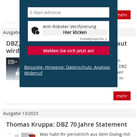
einer...
mehr
Anti-Roboter-Verifizierung
Ausgabe 04/2020
Hier klicken
Friendly
Captcha ⇗
DBZ, der Podcast: Wir zeigen, wie gebaut
wird und womit!
Melden Sie sich jetzt an!
Die DBZ hat eine große Community von
Architekten und Ingenieuren. Wer die DBZ
Beispiele, Hinweise: Datenschutz, Analyse,
liest, kennt den Heftpartner, mit dem wir
Widerruf
diskutieren, welche Projekte wir Ihnen in
jeder Ausgabe zeigen. Das sind...
mehr
Ausgabe 13/2023
Thomas Kruppa: DBZ 70 Jahre Statement
Was habt Ihr persönlich aus dem Dialog mit