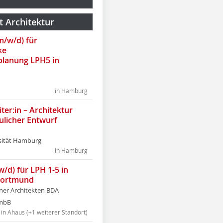
t Architektur
(m/w/d) für
ke
lanung LPH5 in
in Hamburg
ter:in – Architektur
ulicher Entwurf
sität Hamburg
in Hamburg
w/d) für LPH 1-5 in
Dortmund
tner Architekten BDA
tmbB
in Ahaus (+1 weiterer Standort)