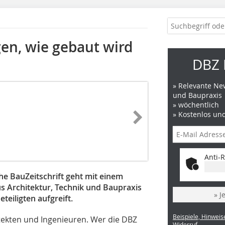
gen, wie gebaut wird
DBZ 
» Relevante New
und Baupraxis
» wöchentlich
» Kostenlos un
Anti-R
e BauZeitschrift geht mit einem
s Architektur, Technik und Baupraxis
» J
teiligten aufgreift.
Beispiele, Hinweis
ekten und Ingenieuren. Wer die DBZ
Widerruf