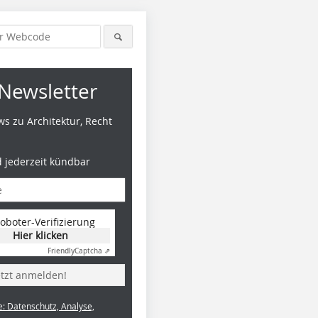
Newsletter
s zu Architektur, Recht
d jederzeit kündbar
oboter-Verifizierung
Hier klicken
Friendly
Captcha ⇗
etzt anmelden!
e: Datenschutz, Analyse,