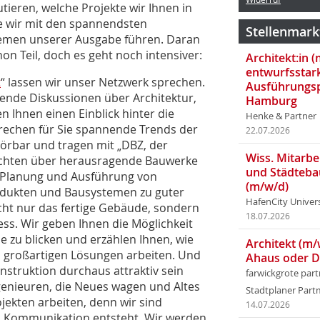
utieren, welche Projekte wir Ihnen in
ie wir mit den spannendsten
Stellenmark
hemen unserer Ausgabe führen. Daran
on Teil, doch es geht noch intensiver:
Architekt:in 
entwurfsstar
t
“ lassen wir unser Netzwerk sprechen.
Ausführungsp
ende Diskussionen über Architektur,
Hamburg
 Ihnen einen Einblick hinter die
Henke & Partner
prechen für Sie spannende Trends der
22.07.2026
örbar und tragen mit „DBZ, der
Wiss. Mitarbei
richten über herausragende Bauwerke
und Städteba
, Planung und Ausführung von
(m/w/d)
odukten und Bausystemen zu guter
HafenCity Univer
icht nur das fertige Gebäude, sondern
18.07.2026
ss. Wir geben Ihnen die Möglichkeit
 zu ­blicken und erzählen Ihnen, wie
Architekt (m/
großartigen Lösungen arbeiten. Und
Ahaus oder 
struktion durchaus attraktiv sein
farwickgrote par
genieuren, die Neues wagen und Altes
Stadtplaner Par
jekten arbeiten, denn wir sind
14.07.2026
h Kommunikation entsteht. Wir werden