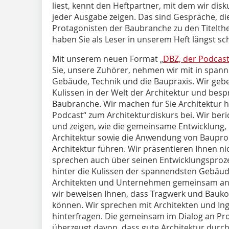
liest, kennt den Heftpartner, mit dem wir disk
jeder Ausgabe zeigen. Das sind Gespräche, d
Protagonisten der Baubranche zu den Titelt
haben Sie als Leser in unserem Heft längst sch
Mit unserem neuen Format „
DBZ, der Podcas
Sie, unsere Zuhörer, nehmen wir mit in spann
Gebäude, Technik und die Baupraxis. Wir geben
Kulissen in der Welt der Architektur und bes
Baubranche. Wir machen für Sie Architektur h
Podcast“ zum Architekturdiskurs bei. Wir be
und zeigen, wie die gemeinsame Entwicklung
Architektur sowie die Anwendung von Baupr
Architektur führen. Wir präsentieren Ihnen n
sprechen auch über seinen Entwicklungsproze
hinter die Kulissen der spannendsten Gebäude
Architekten und Unternehmen gemeinsam an 
wir beweisen Ihnen, dass Tragwerk und Baukon
können. Wir sprechen mit Architekten und In
hinterfragen. Die gemeinsam im Dialog an Pro
überzeugt davon, dass gute Architektur durc