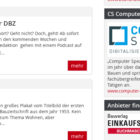
CS Computer
er DBZ
rt? Geht nicht? Doch, geht! Ab sofort
in den kommenden Wochen und
edaktion  gehen mit einem Podcast auf
...
„Computer Spez
mehr
im Jahr über d
Bauen und spri
fachübergreife
Tätigen an.
www.computer-
Anbieter fi
 großes Plakat vom Titelbild der ersten
auzeitschrift aus dem Jahr 1953. Kein
 zum Thema Wohnen, aber
...
mehr