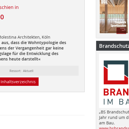
schien in
20
olestina Architekten, Köln
 aus, dass
die Wohntypologie des
Brandschut
ens der
Vergangenheit gar keine
slage für die
Entwicklung des
ns heute darstellt«
Ressort: Aktuell
Inhaltsverzeichnis
„BS Brandschut
Jahr rund um 
am Bau.
www.bsbrandsc