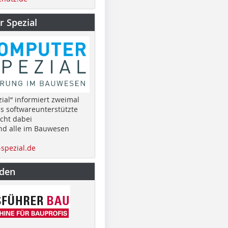
 Spezial
ial“ informiert zweimal
as softwareunterstützte
cht dabei
nd alle im Bauwesen
spezial.de
nden