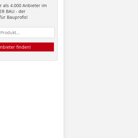
 als 4.000 Anbieter im
R BAU - der
ür Bauprofis!
nbieter finden!