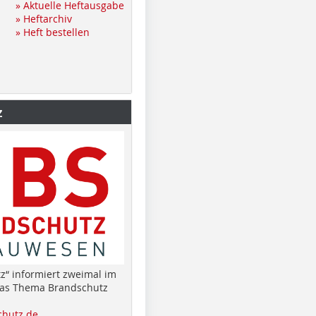
» Aktuelle Heftausgabe
» Heftarchiv
» Heft bestellen
z
z“ informiert zweimal im
das Thema Brandschutz
hutz.de