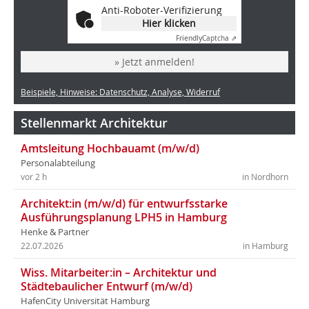
Anti-Roboter-Verifizierung
Hier klicken
Friendly
Captcha ⇗
» Jetzt anmelden!
Beispiele, Hinweise: Datenschutz, Analyse, Widerruf
Stellenmarkt Architektur
Amtsleitung Hochbauamt (m/w/d)
Personalabteilung
vor 2 h
in Nordhorn
Architekt:in (m/w/d) für entwurfsstarke
Ausführungsplanung LPH5 in Hamburg
Henke & Partner
22.07.2026
in Hamburg
Wiss. Mitarbeiter:in – Architektur und
Städtebaulicher Entwurf (m/w/d)
HafenCity Universität Hamburg