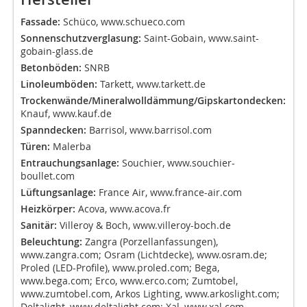
Fassade:
Schüco,
www.schueco.com
Sonnenschutzverglasung:
Saint-Gobain,
www.saint-
gobain-glass.de
Betonböden:
SNRB
Linoleumböden:
Tarkett,
www.tarkett.de
Trockenwände/Mineralwolldämmung/Gipskartondecken:
Knauf,
www.kauf.de
Spanndecken:
Barrisol,
www.barrisol.com
Türen:
Malerba
Entrauchungsanlage:
Souchier,
www.souchier-
boullet.com
Lüftungsanlage:
France Air,
www.france-air.com
Heizkörper:
Acova,
www.acova.fr
Sanitär:
Villeroy & Boch,
www.villeroy-boch.de
Beleuchtung:
Zangra (Porzellanfassungen),
www.zangra.com
; Osram (Lichtdecke), www.osram.de;
Proled (LED-Profile), www.proled.com; Bega,
www.bega.com
; Erco,
www.erco.com
; Zumtobel,
www.zumtobel.com
, Arkos Lighting,
www.arkoslight.com
;
Deltalight,
www.deltalight.com
; Xal,
www.xal.com