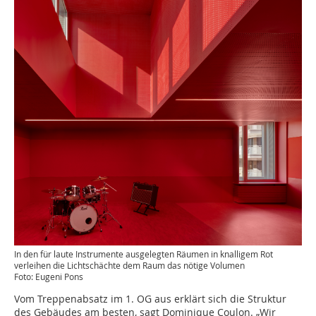
In den für laute Instrumente ausgelegten Räumen in knalligem Rot
verleihen die Lichtschächte dem Raum das nötige Volumen
Foto: Eugeni Pons
Vom Treppenabsatz im 1. OG aus erklärt sich die Struktur
des Gebäudes am besten, sagt Dominique Coulon. „Wir