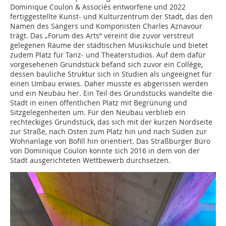
Dominique Coulon & Associés entworfene und 2022
fertiggestellte Kunst- und Kulturzentrum der Stadt, das den
­Namen des Sängers und Komponisten Charles Aznavour
trägt. Das „Forum des Arts“ vereint die zuvor verstreut
gelegenen Räume der städtischen Musikschule und bietet
zudem Platz für Tanz- und Theaterstudios. Auf dem dafür
vorgesehenen Grundstück befand sich zuvor ein Collège,
dessen bauliche Struktur sich in Studien als ungeeignet für
einen Umbau erwies. Daher musste es abgerissen werden
und ein Neubau her. Ein Teil des Grundstücks wandelte die
Stadt in einen öffent­lichen Platz mit Begrünung und
Sitzgelegenheiten um. Für den Neubau verblieb ein
rechteckiges Grundstück, das sich mit der kurzen Nordseite
zur Straße, nach Osten zum Platz hin und nach Süden zur
Wohnanlage von Bofill hin orientiert. Das Straßburger Büro
von Dominique Coulon konnte sich 2016 in dem von der
Stadt ausgerichteten Wettbewerb durchsetzen.