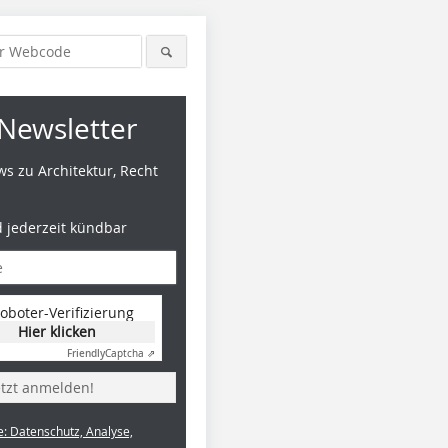
Newsletter
s zu Architektur, Recht
d jederzeit kündbar
oboter-Verifizierung
Hier klicken
Friendly
Captcha ⇗
etzt anmelden!
e: Datenschutz, Analyse,