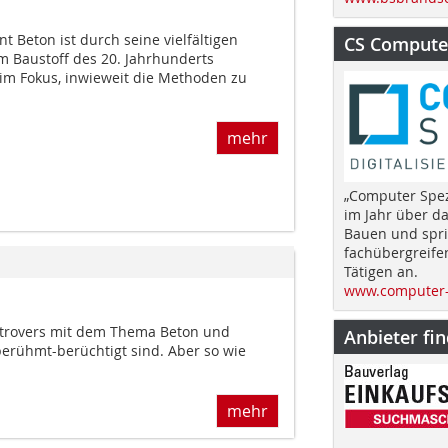
t Beton ist durch seine vielfältigen
CS Computer
m Baustoff des 20. Jahrhunderts
 im Fokus, inwieweit die Methoden zu
mehr
„Computer Spez
im Jahr über d
Bauen und spri
fachübergreife
Tätigen an.
www.computer-
ntrovers mit dem Thema Beton und
Anbieter fi
berühmt-berüchtigt sind. Aber so wie
mehr