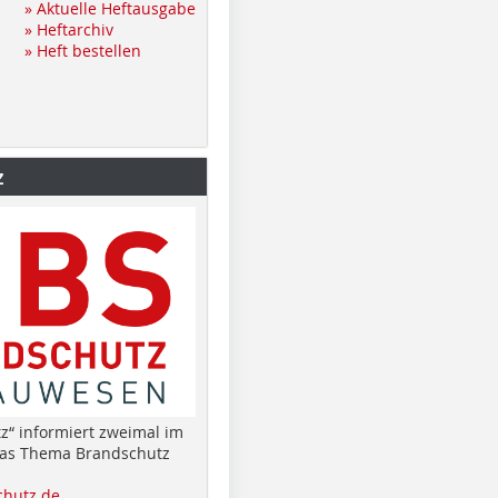
» Aktuelle Heftausgabe
» Heftarchiv
» Heft bestellen
z
z“ informiert zweimal im
das Thema Brandschutz
hutz.de