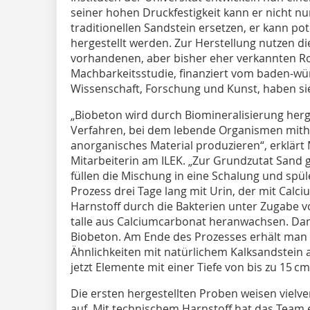
seiner hohen Druckfestigkeit kann er nicht n
traditionellen Sandstein ersetzen, er kann pot
hergestellt werden. Zur Herstellung nutzen di
vorhandenen, aber bisher eher verkannten Roh
Machbarkeitsstudie, finanziert vom baden-wü
Wissenschaft, Forschung und Kunst, haben sie 
„Biobeton wird durch Biomineralisierung herge
Verfahren, bei dem lebende Organismen mith
anorganisches Material produzieren“, erklärt 
Mitarbeiterin am ILEK. „Zur Grundzutat Sand g
füllen die Mischung in eine Schalung und spül
Prozess drei Tage lang mit Urin, der mit Calc
Harnstoff durch die Bakterien unter Zugabe v
talle aus Calciumcarbonat heranwachsen. Dam
Biobeton. Am Ende des Prozesses erhält man 
Ähnlichkeiten mit natürli­chem Kalksandstein 
jetzt Elemente mit einer Tiefe von bis zu 15 c
Die ersten hergestellten Proben weisen vielv
auf. Mit technischem Harnstoff hat das Team e