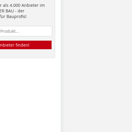
 als 4.000 Anbieter im
R BAU - der
ür Bauprofis!
nbieter finden!