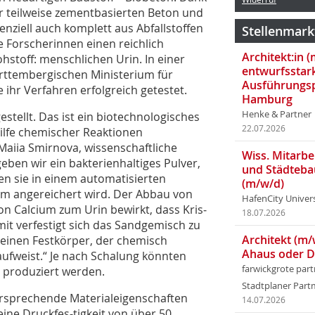
ur teilweise zementbasierten Beton und
enziell auch komplett aus Abfallstoffen
Stellenmark
e Forscherinnen einen reichlich
Architekt:in 
stoff: menschlichen Urin. In einer
entwurfsstar
rttembergischen Ministerium für
Ausführungsp
ihr Verfahren erfolgreich getestet.
Hamburg
Henke & Partner
stellt. Das ist ein biotechnologisches
22.07.2026
ilfe chemischer Reaktionen
Maiia Smirnova, wissenschaftliche
Wiss. Mitarbei
eben wir ein bakterienhaltiges Pulver,
und Städteba
en sie in einem automatisierten
(m/w/d)
ium angereichert wird. Der Abbau von
HafenCity Univer
on Calcium zum Urin bewirkt, dass Kris­
18.07.2026
it verfestigt sich das Sandgemisch zu
Architekt (m/
einen Festkörper, der chemisch
Ahaus oder 
aufweist.“ Je nach Schalung könnten
farwickgrote par
m produziert werden.
Stadtplaner Par
ersprechende Materialeigenschaften
14.07.2026
ine Druckfes-tigkeit von über 50