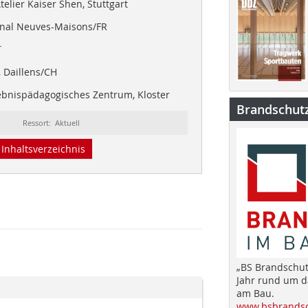
elier Kaiser Shen, Stuttgart
nal Neuves-Maisons/FR
T
 Daillens/CH
ebnispädagogisches Zentrum, Kloster
Brandschut
Ressort: Aktuell
Inhaltsverzeichnis
„BS Brandschut
Jahr rund um 
am Bau.
www.bsbrandsc