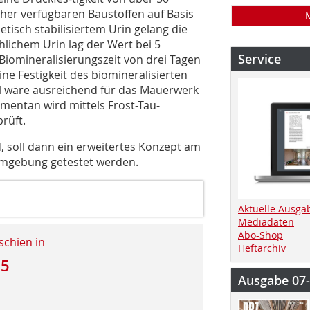
sher verfügbaren ­Baustoffen auf Basis
etisch stabilisiertem Urin gelang die
lichem Urin lag der Wert bei 5
Service
 Biomineralisierungszeit von drei Tagen
Eine Festigkeit des biomineralisierten
al wäre ausreichend für das Mauerwerk
entan ­wird mittels Frost-Tau-
rüft.
 soll dann ein erweitertes Konzept am
umgebung getestet werden.
Aktuelle Ausga
Mediadaten
Abo-Shop
schien in
Heftarchiv
25
Ausgabe 07