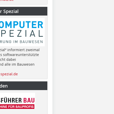
 Spezial
ial“ informiert zweimal
as softwareunterstützte
cht dabei
nd alle im Bauwesen
spezial.de
nden