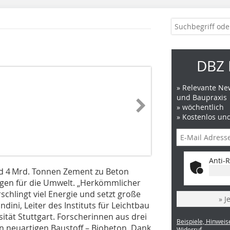
DBZ 
» Relevante New
und Baupraxis
» wöchentlich
» Kostenlos un
Anti-R
nd 4 Mrd. Tonnen Zement zu Beton
lgen für die Umwelt. „Herkömmlicher
schlingt viel Energie und setzt große
» J
dini, Leiter des Instituts für Leichtbau
sität Stuttgart. Forscherinnen aus drei
Beispiele, Hinweis
en neuartigen Baustoff – Biobeton. Dank
Widerruf