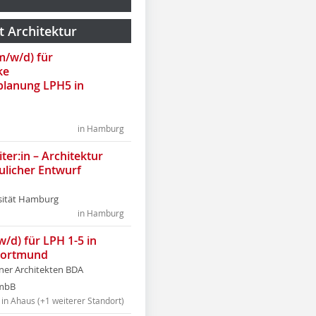
t Architektur
(m/w/d) für
ke
lanung LPH5 in
in Hamburg
ter:in – Architektur
ulicher Entwurf
sität Hamburg
in Hamburg
w/d) für LPH 1-5 in
Dortmund
tner Architekten BDA
tmbB
in Ahaus (+1 weiterer Standort)