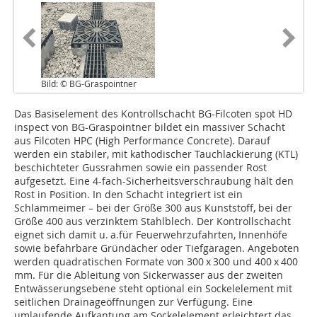
Bild: © BG-Graspointner
Das Basiselement des Kontrollschacht BG-Filcoten spot HD
inspect von BG-Graspointner bildet ein massiver Schacht
aus Filcoten HPC (High Performance Concrete). Darauf
werden ein stabiler, mit kathodischer Tauchlackierung (KTL)
beschichteter Gussrahmen sowie ein passender Rost
aufgesetzt. Eine 4-fach-Sicherheitsverschraubung hält den
Rost in Position. In den Schacht integriert ist ein
Schlammeimer – bei der Größe 300 aus Kunststoff, bei der
Größe 400 aus verzinktem Stahlblech. Der Kontrollschacht
eignet sich damit u. a.für Feuerwehrzufahrten, Innenhöfe
sowie befahrbare Gründächer oder Tiefgaragen. Angeboten
werden quadratischen Formate von 300 x 300 und 400 x 400
mm. Für die Ableitung von Sickerwasser aus der zweiten
Entwässerungsebene steht optional ein Sockelelement mit
seitlichen Drainageöffnungen zur Verfügung. Eine
umlaufende Aufkantung am Sockelelement erleichtert das