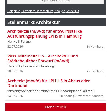
» Jetzt anmelden!
Beispiele, Hinweise: Datenschutz, Analyse, Widerruf
Stellenmarkt Architektur
Architekt:in (m/w/d) für entwurfsstarke
Ausführungsplanung LPH5 in Hamburg
Henke & Partner
22.07.2026
in Hamburg
Wiss. Mitarbeiter:in – Architektur und
Städtebaulicher Entwurf (m/w/d)
HafenCity Universität Hamburg
18.07.2026
in Hamburg
Architekt (m/w/d) für LPH 1-5 in Ahaus oder
Dortmund
farwickgrote partner Architekten BDA Stadtplaner PartmbB
14.07.2026
in Ahaus (+1 weiterer Standort)
Mehr Stellen