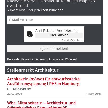
» Relevante News zu Architektur, Recht und Baupraxis
» wöchentlich
» Kostenlos und jederzeit kündbar
Anti-Roboter-Verifizierung
Hier klicken
Friendly
Captcha ⇗
» Jetzt anmelden!
Beispiele, Hinweise: Datenschutz, Analyse, Widerruf
Stellenmarkt Architektur
Architekt:in (m/w/d) für entwurfsstarke
Ausführungsplanung LPH5 in Hamburg
Henke & Partner
22.07.2026
in Hamburg
Wiss. Mitarbeiter:in – Architektur und
Städtebaulicher Entwurf (m/w/d)