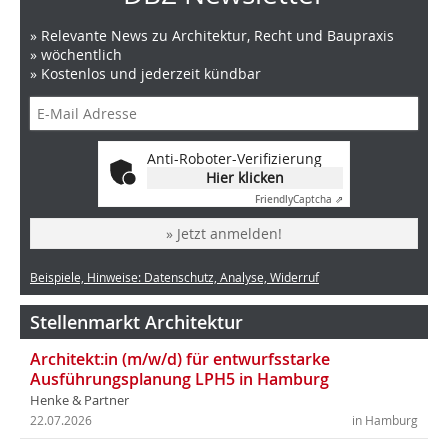
» Relevante News zu Architektur, Recht und Baupraxis
» wöchentlich
» Kostenlos und jederzeit kündbar
Anti-Roboter-Verifizierung
Hier klicken
Friendly
Captcha ⇗
» Jetzt anmelden!
Beispiele, Hinweise: Datenschutz, Analyse, Widerruf
Stellenmarkt Architektur
Architekt:in (m/w/d) für entwurfsstarke
Ausführungsplanung LPH5 in Hamburg
Henke & Partner
22.07.2026
in Hamburg