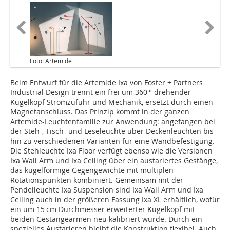
Foto: Artemide
Beim Entwurf für die Artemide Ixa von Foster + Partners
Industrial Design trennt ein frei um 360 ° drehender
Kugelkopf Stromzufuhr und Mechanik, ersetzt durch einen
Magnetanschluss. Das Prinzip kommt in der ganzen
Artemide-Leuchtenfamilie zur Anwendung: angefangen bei
der Steh-, Tisch- und Leseleuchte über Deckenleuchten bis
hin zu verschiedenen Varianten für eine Wandbefestigung.
Die Stehleuchte Ixa Floor verfügt ebenso wie die Versionen
Ixa Wall Arm und Ixa Ceiling über ein austariertes Gestänge,
das kugelförmige Gegengewichte mit multiplen
Rotationspunkten kombiniert. Gemeinsam mit der
Pendelleuchte Ixa Suspension sind Ixa Wall Arm und Ixa
Ceiling auch in der größeren Fassung Ixa XL erhältlich, wofür
ein um 15 cm Durchmesser erweiterter Kugelkopf mit
beiden Gestängearmen neu kalibriert wurde. Durch ein
spezielles Austarieren bleibt die Konstruktion flexibel. Auch